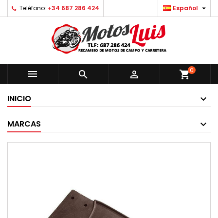

Teléfono:
+34 687 286 424
Español
0



shopping_cart
INICIO
MARCAS