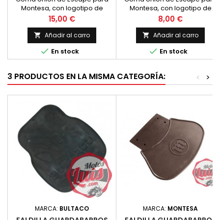
Montesa, con logotipo de
Montesa, con logotipo de
Montesa, diametro interior de
montesa, diametro interior de
Precio
Precio
15,00 €
8,00 €
44 mm. en un lado y 46 mm. en
20 mm en ambos lados.
el opuesto. Longitud de 50 mm.
Longitud de 30 mm. Se
Añadir al carro
Añadir al carro


Se denomina tamaño grande.
denomina tamaño pequeño.


En stock
En stock
3 PRODUCTOS EN LA MISMA CATEGORÍA:
<
>
MARCA:
BULTACO
MARCA:
MONTESA