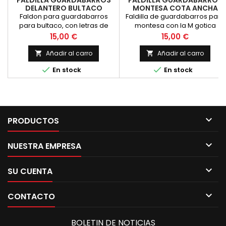
FALDILLA GUARDABARROS
FALDILLA GUARDABARROS
DELANTERO BULTACO
MONTESA COTA ANCHA
Faldon para guardabarros
Faldilla de guardabarros para
para bultaco, con letras de
montesa con la M gotica
bultaco en relieve
grabada
Precio
Precio
15,00 €
15,00 €
Añadir al carro
Añadir al carro




En stock
En stock

PRODUCTOS

NUESTRA EMPRESA

SU CUENTA

CONTACTO
BOLETIN DE NOTICIAS