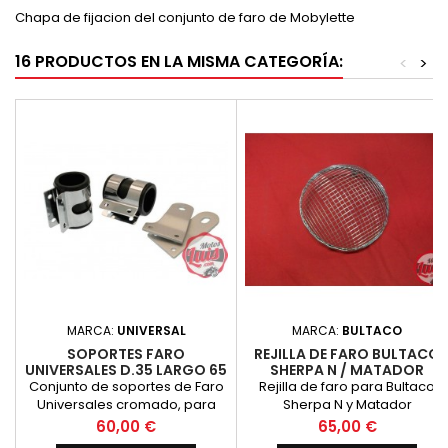
Chapa de fijacion del conjunto de faro de Mobylette
16 PRODUCTOS EN LA MISMA CATEGORÍA:
<
>
MARCA:
UNIVERSAL
MARCA:
BULTACO
SOPORTES FARO
REJILLA DE FARO BULTACO
UNIVERSALES D.35 LARGO 65
SHERPA N / MATADOR
Conjunto de soportes de Faro
Rejilla de faro para Bultaco
Universales cromado, para
Sherpa N y Matador
barras de horquilla de
Precio
Precio
60,00 €
65,00 €
diametro 35 mm. y longitud 65