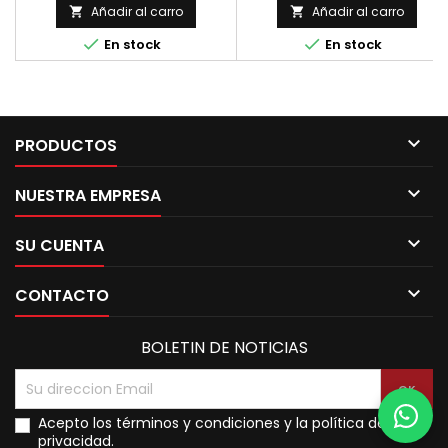
mm. Tipo Cafe Racer,
Añadir al carro
Añadir al carro


Scambler, Ducati, Laverda, etc.


En stock
En stock

PRODUCTOS

NUESTRA EMPRESA

SU CUENTA

CONTACTO
BOLETIN DE NOTICIAS
Acepto los términos y condiciones y la política de
privacidad.