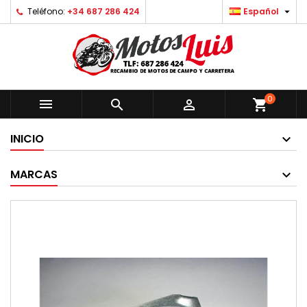

Teléfono:
+34 687 286 424
Español
0



shopping_cart
INICIO
MARCAS