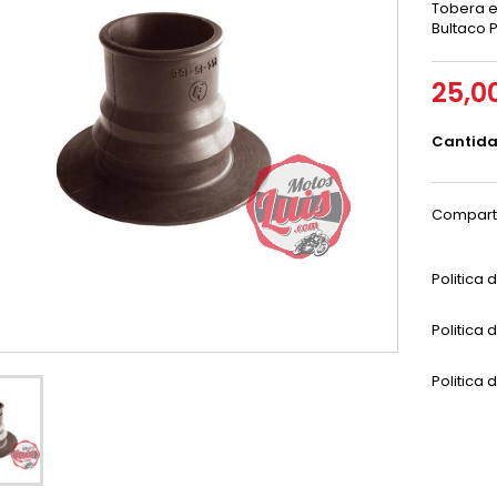
Tobera en
Bultaco P
25,0
Cantid
Compart
Politica
Politica 
Politica