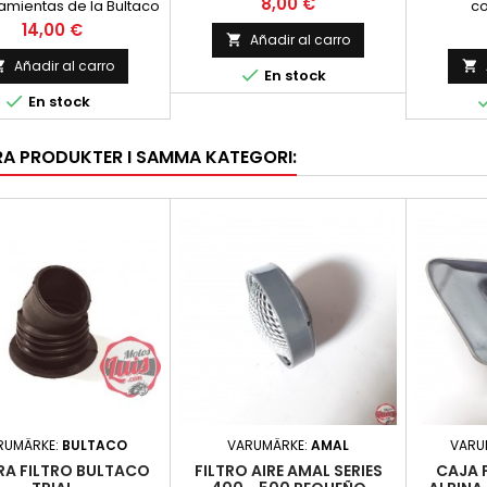
Precio
8,00 €
amientas de la Bultaco
c
marca. Valida para tod
ra. Precio por unidad,
Precio
14,00 €
Añadir al carro

con ana
Añadir al carro



En stock

En stock
RA PRODUKTER I SAMMA KATEGORI:
RUMÄRKE:
BULTACO
VARUMÄRKE:
AMAL
VARU
RA FILTRO BULTACO
FILTRO AIRE AMAL SERIES
CAJA 