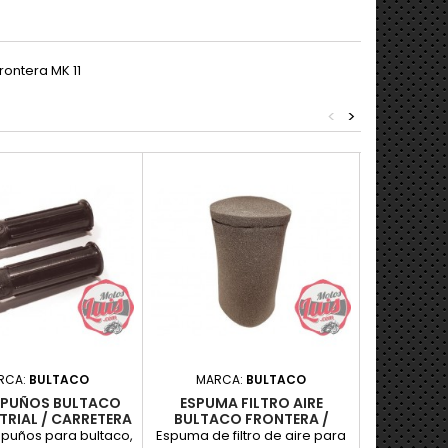
rontera MK 11
<
>
RCA:
BULTACO
MARCA:
BULTACO
MARC
 PUÑOS BULTACO
ESPUMA FILTRO AIRE
GOMA F
TRIAL / CARRETERA
BULTACO FRONTERA /
LATERAL 
PURSANG
puños para bultaco,
Espuma de filtro de aire para
Unidad de 