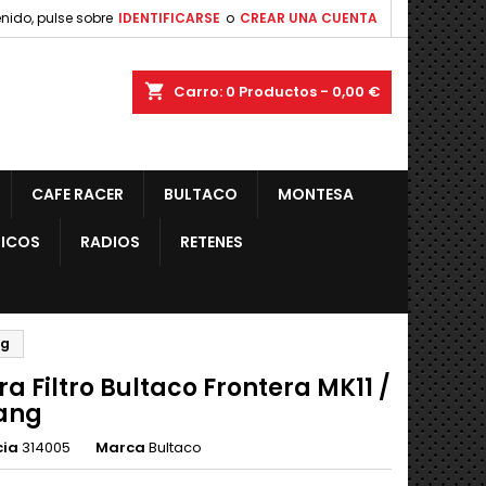
nido, pulse sobre
IDENTIFICARSE
o
CREAR UNA CUENTA
shopping_cart
Carro:
0
Productos - 0,00 €
CAFE RACER
BULTACO
MONTESA
ICOS
RADIOS
RETENES
ng
a Filtro Bultaco Frontera MK11 /
ang
cia
314005
Marca
Bultaco