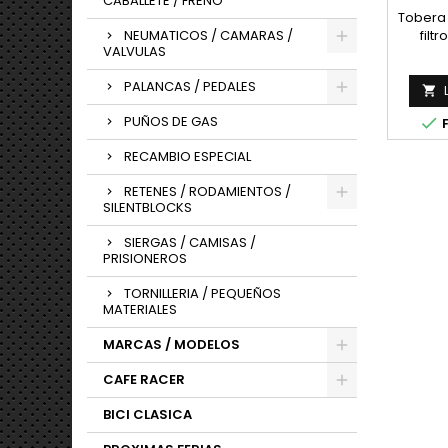
CABALLETE / FRENO
Tobera 
NEUMATICOS / CAMARAS /
filt
VALVULAS
bultac
PALANCAS / PEDALES

PUÑOS DE GAS

F
RECAMBIO ESPECIAL
RETENES / RODAMIENTOS /
SILENTBLOCKS
SIERGAS / CAMISAS /
PRISIONEROS
TORNILLERIA / PEQUEÑOS
MATERIALES
MARCAS / MODELOS
CAFE RACER
BICI CLASICA