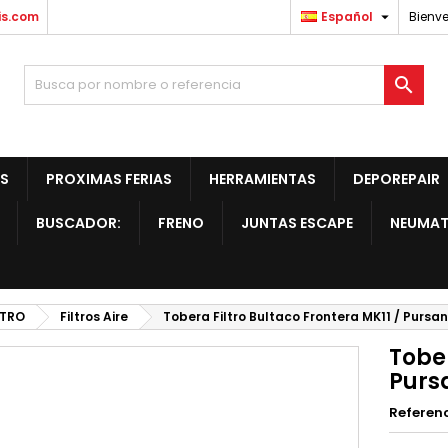

is.com
Español
Bienve

S
PROXIMAS FERIAS
HERRAMIENTAS
DEPOREPAIR
BUSCADOR:
FRENO
JUNTAS ESCAPE
NEUMAT
LTRO
Filtros Aire
Tobera Filtro Bultaco Frontera MK11 / Pursa
Tober
Purs
Referen