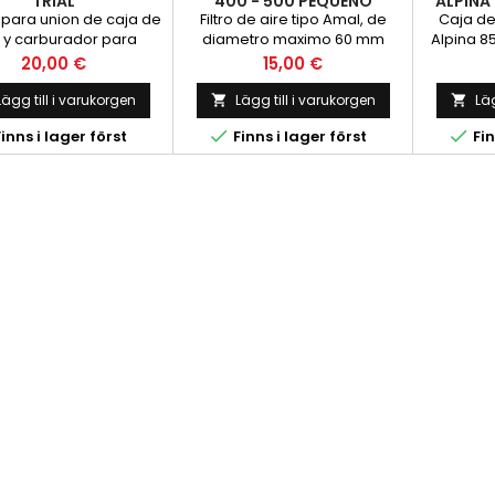
TRIAL
400 - 500 PEQUEÑO
ALPINA 8
para union de caja de
Filtro de aire tipo Amal, de
Caja de 
ro y carburador para
diametro maximo 60 mm
Alpina 85 
o en forma de codo y
aproximadamente con rosca
Pris
Pris
20,00 €
15,00 €
con fuelle, para
de diametro 31 mm y paso fino
para carburadores Amal de la
Lägg till i varukorgen
Lägg till i varukorgen
Läg


serie 400 y 500


inns i lager först
Finns i lager först
Fin