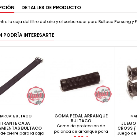
PCIÓN
DETALLES DE PRODUCTO
tre la caja del filtro del aire y el carburador para Bultaco Pursang y F
N PODRÍA INTERESARTE
GOMA PEDAL ARRANQUE
MARCA:
BULTACO
MA
BULTACO
TIRANTE CAJA
JUEGO
Goma de proteccion de
AMIENTAS BULTACO
CROSS / 
palanca de arranque para
FRONTERA
 de cierre para la caja
Juego de 
bultaco. Con logotipo de la