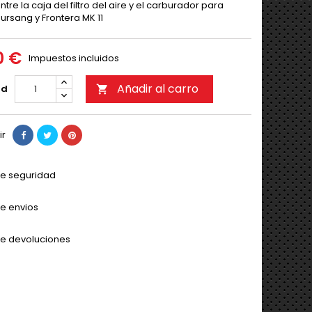
tre la caja del filtro del aire y el carburador para
ursang y Frontera MK 11
0 €
Impuestos incluidos
Añadir al carro
ad

ir
 de seguridad
de envios
 de devoluciones