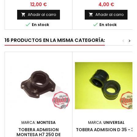
corto
barra de horquilla de 35 mm.
Precio
Precio
12,00 €
4,00 €
(la medida estandar en estos
modelos que montan estas
Añadir al carro
Añadir al carro


gomas) Precio por unidad


En stock
En stock
16 PRODUCTOS EN LA MISMA CATEGORÍA:
<
>
MARCA:
MONTESA
MARCA:
UNIVERSAL
TOBERA ADMISION
TOBERA ADMISION D 35 - 35
MONTESA H7 250 DE