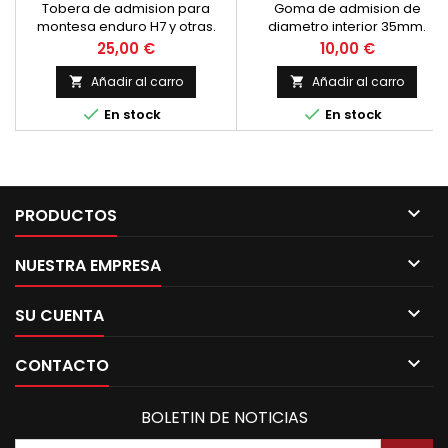
LAMINAS D.40 MM.
Tobera de admision para
Goma de admision de
montesa enduro H7 y otras.
diametro interior 35mm.
Longitud de 35 mm. Adaptable
Precio
Precio
25,00 €
10,00 €
a OSSA, Montesa y Bultac
Añadir al carro
Añadir al carro




En stock
En stock

PRODUCTOS

NUESTRA EMPRESA

SU CUENTA

CONTACTO
BOLETIN DE NOTICIAS