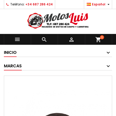

Teléfono:
+34 687 286 424
Español
0



shopping_cart
INICIO
MARCAS