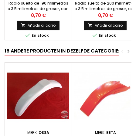
Radio suelto de 190 milimetros
Radio suelto de 200 milimetros
x 3.5 milimetros de grosor, con
x 3.5 milimetros de grosor, con
la cabecilla a 90 grados
la cabecilla a 90 grados
Precio
Precio
0,70 €
0,70 €
Añadir al carro
Añadir al carro




En stock
En stock
16 ANDERE PRODUCTEN IN DEZELFDE CATEGORIE:
<
>
MERK:
OSSA
MERK:
BETA