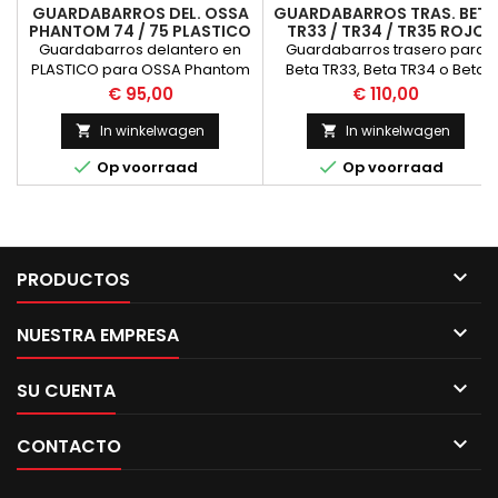
GUARDABARROS DEL. OSSA
GUARDABARROS TRAS. BETA
PHANTOM 74 / 75 PLASTICO
TR33 / TR34 / TR35 ROJO
BLANCO
Guardabarros delantero en
Guardabarros trasero para
PLASTICO para OSSA Phantom
Beta TR33, Beta TR34 o Beta
74-75, realizado en plastico de
TR35 fabricado en plastico de
Prijs
Prijs
€ 95,00
€ 110,00
color blanco. NUEVO
color Rojo. NUEVO
In winkelwagen
In winkelwagen




Op voorraad
Op voorraad

PRODUCTOS

NUESTRA EMPRESA

SU CUENTA

CONTACTO