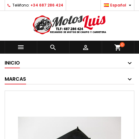

Teléfono:
+34 687 286 424
Español
0



shopping_cart
INICIO
MARCAS