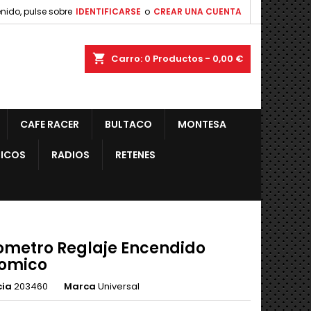
nido, pulse sobre
IDENTIFICARSE
o
CREAR UNA CUENTA
shopping_cart
Carro:
0
Productos - 0,00 €
CAFE RACER
BULTACO
MONTESA
ICOS
RADIOS
RETENES
ometro Reglaje Encendido
omico
cia
203460
Marca
Universal