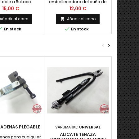
able a Bultaco.
embellecedora del puño de
soporte d
acelerador para Bultaco,
Bultacos, 
Precio
Precio
P
15,00 €
12,00 €
empleada habitualmente en
Stre
Sherpa, Alpina, Frontera y
Añadir al carro
Añadir al carro
Añ


otras. Nueva



En stock
En stock
<
>
ADENAS PLEGABLE
VARUMÄRKE:
UNIVERSAL
VARUMÄ
ALICATE TENAZA
EXTRAC
enas para cualquier