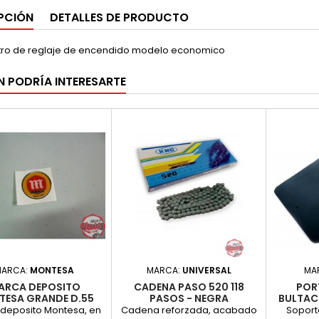
PCIÓN
DETALLES DE PRODUCTO
ro de reglaje de encendido modelo economico
N PODRÍA INTERESARTE
MARCA:
MONTESA
MARCA:
UNIVERSAL
MA
ARCA DEPOSITO
CADENA PASO 520 118
POR
ESA GRANDE D.55
PASOS - NEGRA
BULTAC
deposito Montesa, en
Cadena reforzada, acabado
Soport