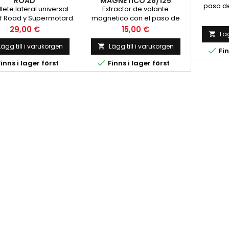
ROAD
MAGNETICO 28/125
paso de
lete lateral universal
Extractor de volante
poco p
f Road y Supermotard.
magnetico con el paso de
istrado con 3 pernos
Rosca 28/125
Pris
Pris
29,00 €
15,00 €
Läg

distintos para
Lägg till i varukorgen
Lägg till i varukorgen


Fin

inns i lager först
Finns i lager först