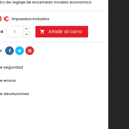
tro de reglaje de encendido modelo economico
0 €
Impuestos incluidos
Añadir al carro
ad

ir
 de seguridad
de envios
 de devoluciones