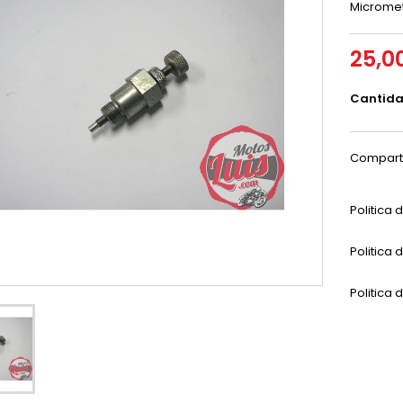
Microme
25,0
Cantid
Compart
Politica
Politica 
Politica