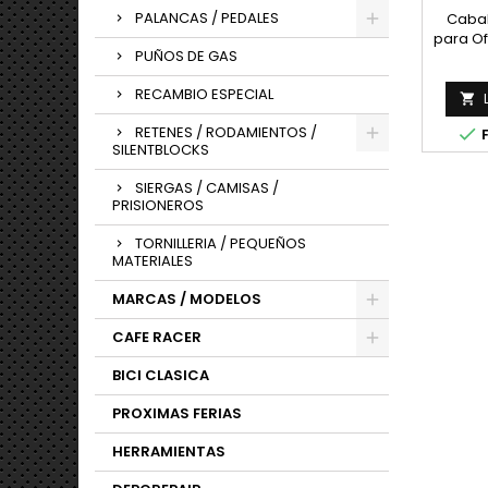
PALANCAS / PEDALES
Cabal
para Of
PUÑOS DE GAS
Sumin
RECAMBIO ESPECIAL

RETENES / RODAMIENTOS /

F
SILENTBLOCKS
SIERGAS / CAMISAS /
PRISIONEROS
TORNILLERIA / PEQUEÑOS
MATERIALES
MARCAS / MODELOS
CAFE RACER
BICI CLASICA
PROXIMAS FERIAS
HERRAMIENTAS