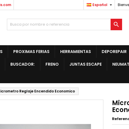

is.com
Español
Bienve

S
PROXIMAS FERIAS
HERRAMIENTAS
DEPOREPAIR
BUSCADOR:
FRENO
JUNTAS ESCAPE
NEUMAT
icrometro Reglaje Encendido Economico
Micr
Econ
Referen