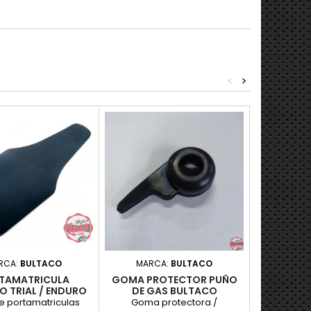
<
>
RCA:
BULTACO
MARCA:
BULTACO
MARC
TAMATRICULA
GOMA PROTECTOR PUÑO
GOMA SO
O TRIAL / ENDURO
DE GAS BULTACO
KM D
e portamatriculas
Goma protectora /
Recambi