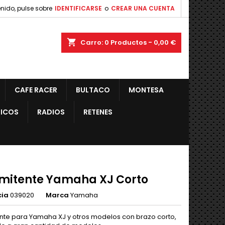
nido, pulse sobre
IDENTIFICARSE
o
CREAR UNA CUENTA
shopping_cart
Carro:
0
Productos - 0,00 €
CAFE RACER
BULTACO
MONTESA
ICOS
RADIOS
RETENES
rmitente Yamaha XJ Corto
cia
039020
Marca
Yamaha
ente para Yamaha XJ y otros modelos con brazo corto,