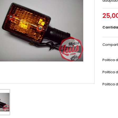
adaptabl
25,0
Cantid
Compart
Politica
Politica 
Politica