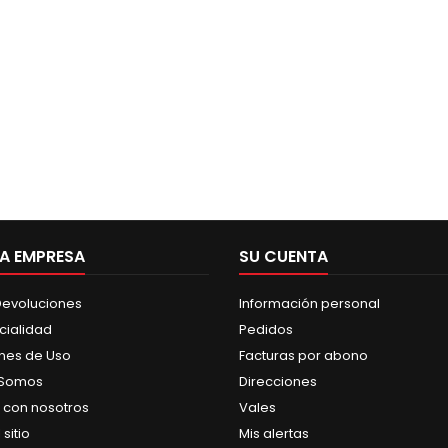
A EMPRESA
SU CUENTA
 Devoluciones
Información personal
cialidad
Pedidos
nes de Uso
Facturas por abono
 Somos
Direcciones
 con nosotros
Vales
sitio
Mis alertas