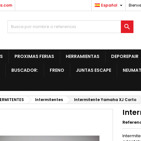

is.com
Español
Bienve

S
PROXIMAS FERIAS
HERRAMIENTAS
DEPOREPAIR
BUSCADOR:
FRENO
JUNTAS ESCAPE
NEUMAT
TERMITENTES
Intermitentes
Intermitente Yamaha XJ Corto
Inte
Referen
Intermit