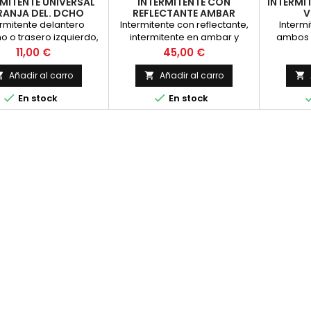
MITENTE UNIVERSAL
INTERMITENTE CON
INTERMI
RANJA DEL. DCHO
REFLECTANTE AMBAR
V
ermitente delantero
Intermitente con reflectante,
Intermi
o o trasero izquierdo,
intermitente en ambar y
ambos l
SAL, homologado, para
reflectante en el mismo color,
trasero p
Precio
Precio
11,00 €
45,00 €
instalar en cualq
para la part
otras.
enganc
Añadir al carro
Añadir al carro



original


En stock
En stock