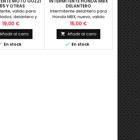
TENTE MOTO GUZZI
INTERMITENTE HONDA MBX
INTERMIT
65 Y OTRAS
DELANTERO
UNIVERSAL
tente, valido para
Intermitente delantero para
Intermitent
ados, delantero y
Honda MBX, nuevo, valido
nacional e
ara Moto Guzzi V65 y
para ambos lados
po
Precio
Precio
P
19,00 €
15,00 €
3
 Con patilla para
har en el soporte
Añadir al carro
Añadir al carro
Añ


 de la moto. Nuevo.



En stock
En stock