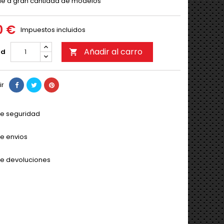
e a gran cantidad de modelos
0 €
Impuestos incluidos
Añadir al carro
ad

ir
 de seguridad
de envios
 de devoluciones