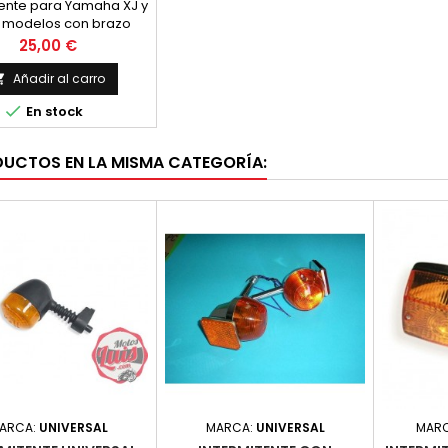
tente para Yamaha XJ y
s modelos con brazo
o, adaptable a gran
Precio
25,00 €
tidad de modelos
Añadir al carro


En stock
DUCTOS EN LA MISMA CATEGORÍA:
ARCA:
UNIVERSAL
MARCA:
UNIVERSAL
MAR