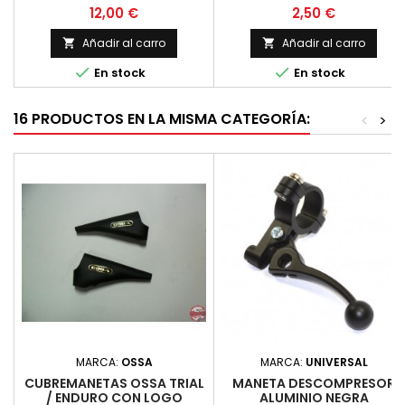
goma, nuevo. Precio unitario
Precio
Precio
12,00 €
2,50 €
Añadir al carro
Añadir al carro




En stock
En stock
16 PRODUCTOS EN LA MISMA CATEGORÍA:
<
>
MARCA:
OSSA
MARCA:
UNIVERSAL
CUBREMANETAS OSSA TRIAL
MANETA DESCOMPRESOR
/ ENDURO CON LOGO
ALUMINIO NEGRA