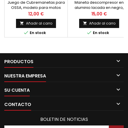
Juego de Cubremanetas para
Maneta descompresor en
OSSA, modelo para motos
aluminio lacada en negro,
trialeras, con corchete para
gran resistencia. Apta para
Precio
Precio
12,00 €
15,00 €
fijacion, logotip
cualquier moto con
descompresor, se puede
Añadir al carro
Añadir al carro


utilizar tambien como mando


En stock
En stock
de aire.

PRODUCTOS

NUESTRA EMPRESA

SU CUENTA

CONTACTO
BOLETIN DE NOTICIAS