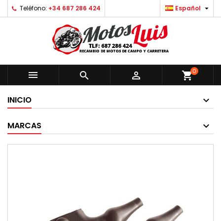

Teléfono:
+34 687 286 424
Español
0



shopping_cart
INICIO
MARCAS