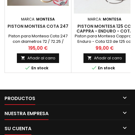
MARCA:
MONTESA
MARCA:
MONTESA
PISTON MONTESA COTA 247
PISTON MONTESA 125 CC.
CAPPRA - ENDURO - COTA
123 2 SEGM.
Piston para Montesa Cota 247
Piston para Montesa Cappra -
con diametros 72 / 72.25 /
Enduro - Cota 123 de 125 cc.
72.50 / 72.75 / 73 / 73.50. Nuevo
Precio
Precio
195,00 €
99,00 €
Añadir al carro
Añadir al carro




En stock
En stock

PRODUCTOS

NUESTRA EMPRESA

SU CUENTA