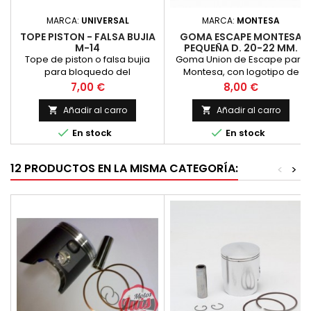
MARCA:
UNIVERSAL
MARCA:
MONTESA
TOPE PISTON - FALSA BUJIA
GOMA ESCAPE MONTESA
M-14
PEQUEÑA D. 20-22 MM.
Tope de piston o falsa bujia
Goma Union de Escape para
para bloquedo del
Montesa, con logotipo de
movimiento del piston, para
montesa, diametro interior de
Precio
Precio
7,00 €
8,00 €
soltar volantes magneticos y
20 mm en ambos lados.
piñones. Rosca de bujia
Longitud de 30 mm. Se
Añadir al carro
Añadir al carro


normal de 14/125, la habitual en
denomina tamaño pequeño.


En stock
En stock
motos de 2 tiempos
12 PRODUCTOS EN LA MISMA CATEGORÍA:
<
>