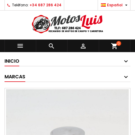

Teléfono:
+34 687 286 424
Español
0



shopping_cart
INICIO
MARCAS