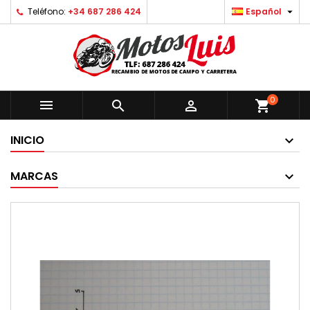

Teléfono:
+34 687 286 424
Español
0



shopping_cart
INICIO
MARCAS