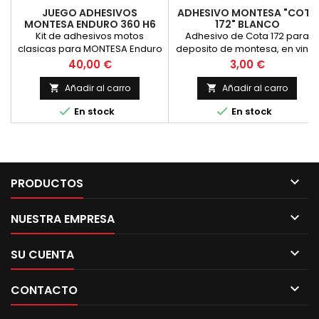
JUEGO ADHESIVOS
ADHESIVO MONTESA "COTA
MONTESA ENDURO 360 H6
172" BLANCO
DEP. AMARILLO
Kit de adhesivos motos
Adhesivo de Cota 172 para
clasicas para MONTESA Enduro
deposito de montesa, en vinilo
360 H6, version con deposito
BLANCO - Vinilo para Moto,
Precio
Precio
40,00 €
3,00 €
de color AMARILLO. Juego de
m&aacute;xima Calidad.
adhesivos - Vinilo para Moto,
Añadir al carro
Añadir al carro


m&aacute;xima Calidad.


En stock
En stock

PRODUCTOS

NUESTRA EMPRESA

SU CUENTA

CONTACTO