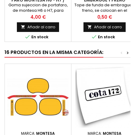
FARO MONTESA H6 - H7 /
EMBRAGUE Y FRENO
COTA
Goma sujeccion de portafaro,
Tope de funda de embrague y
de montesa H6 o H7, para
freno, se colocan en el
barra de horquilla de 35 mm.
extremo de las fundas de
Precio
Precio
4,00 €
0,50 €
(la medida estandar en estos
sierga para centrar la misma y
modelos que montan estas
a la vez embellecer. Precio po
Añadir al carro
Añadir al carro


gomas) Precio por unidad
unidad


En stock
En stock
16 PRODUCTOS EN LA MISMA CATEGORÍA:
<
>
MARCA:
MONTESA
MARCA:
MONTESA