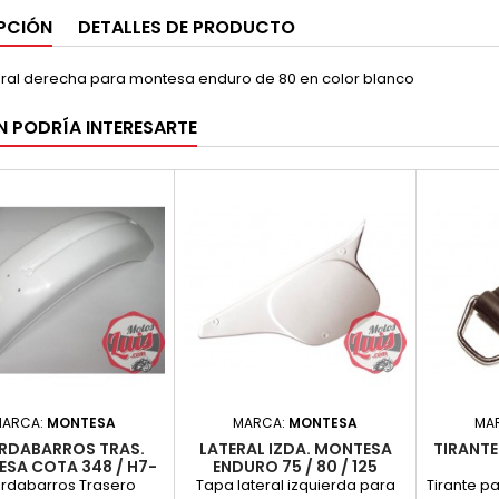
PCIÓN
DETALLES DE PRODUCTO
eral derecha para montesa enduro de 80 en color blanco
N PODRÍA INTERESARTE
MARCA:
MONTESA
MARCA:
MONTESA
MA
RDABARROS TRAS.
LATERAL IZDA. MONTESA
TIRANT
SA COTA 348 / H7-
ENDURO 75 / 80 / 125
80 BLANCO
BLANCA / AMARILLA
rdabarros Trasero
Tapa lateral izquierda para
Tirante p