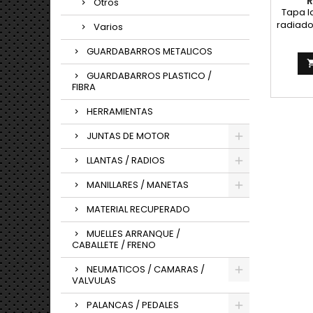
R
Otros
Tapa l
radiado
Varios
vidrio 
vers
GUARDABARROS METALICOS
tra
replic
GUARDABARROS PLASTICO /
FIBRA
pue
imper
HERRAMIENTAS
dur
JUNTAS DE MOTOR
LLANTAS / RADIOS
MANILLARES / MANETAS
MATERIAL RECUPERADO
MUELLES ARRANQUE /
CABALLETE / FRENO
NEUMATICOS / CAMARAS /
VALVULAS
PALANCAS / PEDALES