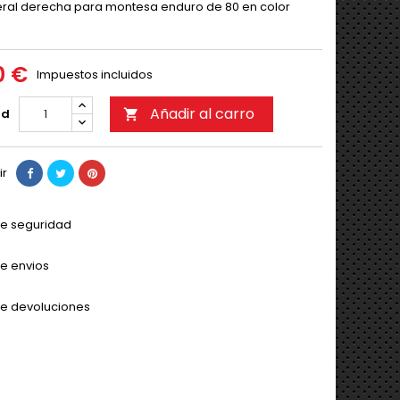
eral derecha para montesa enduro de 80 en color
0 €
Impuestos incluidos
Añadir al carro
ad

ir
 de seguridad
de envios
 de devoluciones