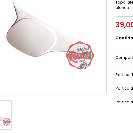
Tapa lat
blanco
39,0
Cantid
Compart
Politica
Politica 
Politica