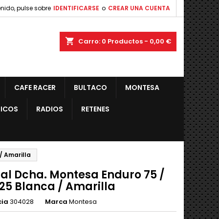
nido, pulse sobre
IDENTIFICARSE
o
CREAR UNA CUENTA
shopping_cart
Carro:
0
Productos - 0,00 €
CAFE RACER
BULTACO
MONTESA
ICOS
RADIOS
RETENES
/ Amarilla
ral Dcha. Montesa Enduro 75 /
125 Blanca / Amarilla
cia
304028
Marca
Montesa