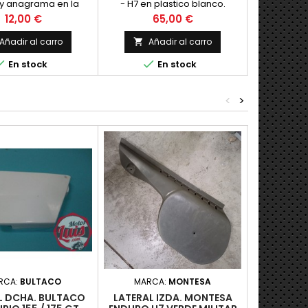
s y anagrama en la
- H7 en plastico blanco.
de montes
goma corto
barra de ho
Precio
Precio
12,00 €
65,00 €
(la medida 
modelos q
Añadir al carro
Añadir al carro
Añ


gomas) Pr



En stock
En stock
<
>
Nuevo
RCA:
BULTACO
MARCA:
MONTESA
MA
L DCHA. BULTACO
LATERAL IZDA. MONTESA
LATERAL IZ