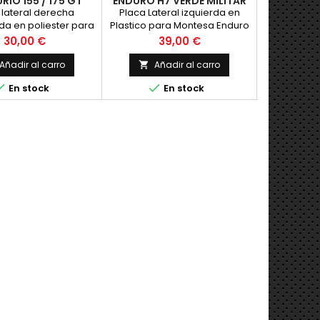
IO 155 / 175 GT
ENDURO H7 VERDE MILITAR
lateral derecha
Placa Lateral izquierda en
Lateral Iz
da en poliester para
Plastico para Montesa Enduro
C4 y C7 para
ercurio 155 GT y 175
H7 Militar, color VERDE CAQUI
refabrica
Precio
Precio
P
30,00 €
39,00 €
3
 y otras. Nuev
pin
Añadir al carro
Añadir al carro
Añ





En stock
En stock