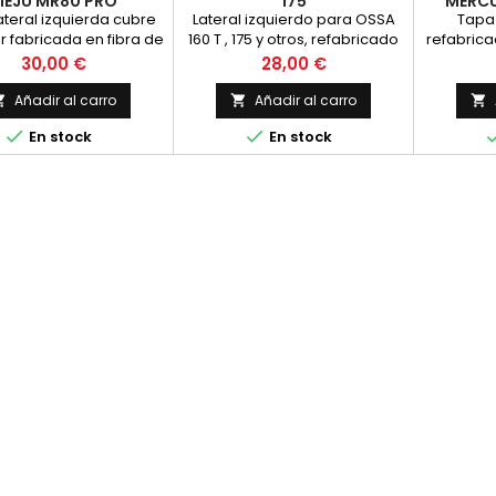
IEJU MR80 PRO
175
MERCUR
ateral izquierda cubre
Lateral izquierdo para OSSA
Tapa 
r fabricada en fibra de
160 T , 175 y otros, refabricado
refabrica
para Rieju MR80 PRO en
en fibra, para pintar
bultaco M
Precio
Precio
30,00 €
28,00 €
iones de agua. Por
GT
tarse de una pieza
Añadir al carro
Añadir al carro



ada en fibra de vidrio


En stock
En stock
de tener pequeñas
fecciones a corregir
ante el proceso de
pintado