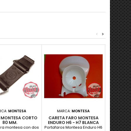
<
>
RCA:
MONTESA
MARCA:
MONTESA
MARC
E MONTESA CORTO
CARETA FARO MONTESA
GOMA SOP
80 MM.
ENDURO H6 - H7 BLANCA
FARO MON
ara montesa con dos
Portafaros Montesa Enduro H6
Goma sujecc