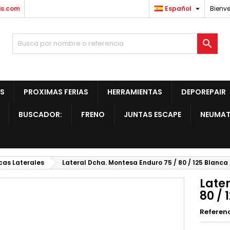

is.com
Español
Bienve

S
PROXIMAS FERIAS
HERRAMIENTAS
DEPOREPAIR
BUSCADOR:
FRENO
JUNTAS ESCAPE
NEUMAT
cas Laterales
Lateral Dcha. Montesa Enduro 75 / 80 / 125 Blanca 
Late
80 / 
Referen