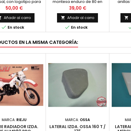
sal, con logotipo para
montesa enduro de 80 en
anilla
Montesa
color blanco
Precio
Precio
50,00 €
39,00 €
Añadir al carro
Añadir al carro





En stock
En stock
DUCTOS EN LA MISMA CATEGORÍA:
MARCA:
RIEJU
MARCA:
OSSA
MA
E RADIADOR IZDA.
LATERAL IZDA. OSSA 160 T /
LATERA