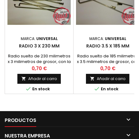
MARCA:
UNIVERSAL
MARCA:
UNIVERSAL
RADIO 3 X 230 MM
RADIO 3.5 X 185 MM
Radio suelto de 230 milimetros
Radio suelto de 185 milimetros
x 3 milimetros de grosor, con la
x 3.5 milimetros de grosor, con
cabecilla a 90 grados. La
la cabecilla a 90 grados
Precio
Precio
0,70 €
0,70 €
tuerca que viene por defecto
para este grosor de radio está
Añadir al carro
Añadir al carro


preparada para agujeros de


En stock
En stock
llanta de 5 mm. En llantas con
agujero de diametro 7
recomendamos la tuerca
referencia 610004 para que no
exista la posibilidad que el
radio se cuele por el agujero

PRODUCTOS
de la llanta

NUESTRA EMPRESA