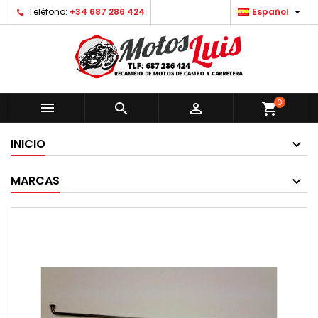

Teléfono:
+34 687 286 424
Español
0



shopping_cart
INICIO
MARCAS