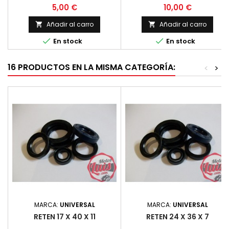
anillas y bolsillos
Precio
Precio
5,00 €
10,00 €
Añadir al carro
Añadir al carro




En stock
En stock
16 PRODUCTOS EN LA MISMA CATEGORÍA:
<
>
MARCA:
UNIVERSAL
MARCA:
UNIVERSAL
RETEN 17 X 40 X 11
RETEN 24 X 36 X 7