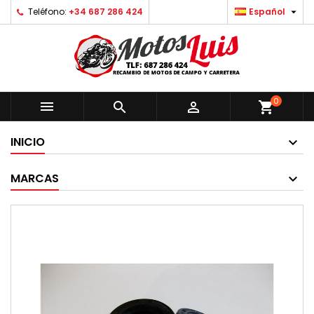

Teléfono:
+34 687 286 424
Español
0



shopping_cart
INICIO
MARCAS