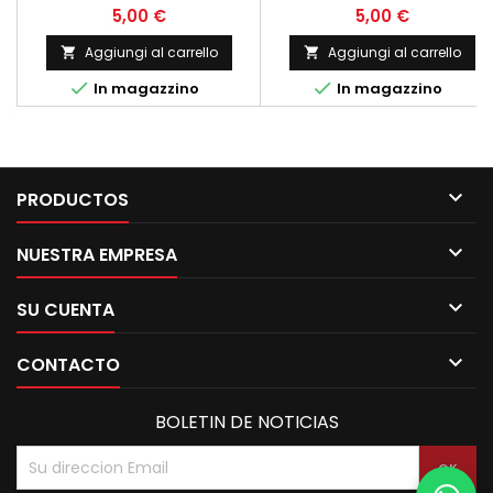
de dos y cuatro tiempos.
de dos y cuatro tiempos.
Prezzo
Prezzo
5,00 €
5,00 €
Nuevos.
Nuevos.
Aggiungi al carrello
Aggiungi al carrello




In magazzino
In magazzino

PRODUCTOS

NUESTRA EMPRESA

SU CUENTA

CONTACTO
BOLETIN DE NOTICIAS