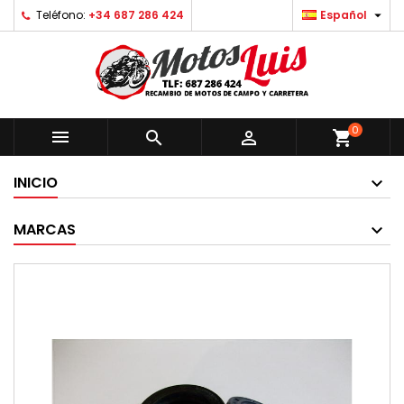

Teléfono:
+34 687 286 424
Español
0



shopping_cart
INICIO
MARCAS