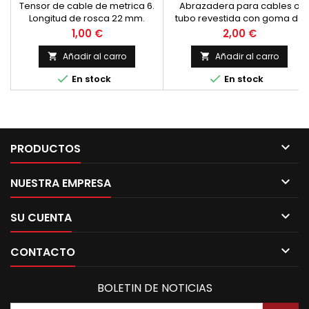
Tensor de cable de metrica 6.
Abrazadera para cables o
Longitud de rosca 22 mm.
tubo revestida con goma de
Diametro alojamiento interior
acuerdo con DIN 3016 Tipo 1.
Precio
Precio
1,00 €
2,00 €
de 7 mm.
&Oslash; 15 mm. Anchura 15
mm.
Añadir al carro
Añadir al carro




En stock
En stock

PRODUCTOS

NUESTRA EMPRESA

SU CUENTA

CONTACTO
BOLETIN DE NOTICIAS