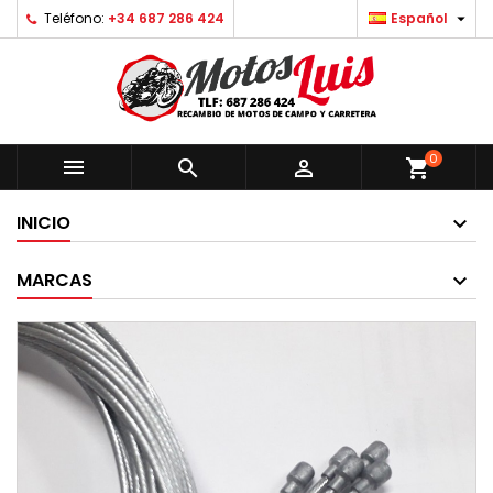

Teléfono:
+34 687 286 424
Español
0



shopping_cart
INICIO
MARCAS