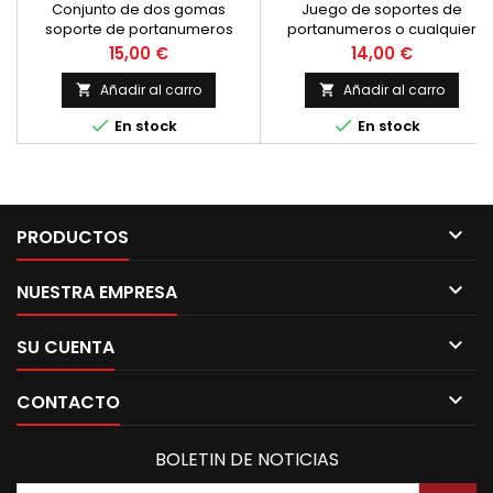
350
Conjunto de dos gomas
Juego de soportes de
soporte de portanumeros
portanumeros o cualquier
para montesa Cappra.
elemento para poner en la
Precio
Precio
15,00 €
14,00 €
Tambien montados para
parte frontal de la moto,
soporte de la cupula de
validos para barra de horquill
Añadir al carro
Añadir al carro


Montesa Crono 350.
de diametro 35 mm. Con rosc


En stock
En stock
de metrica 8 en el vastago.
Goma protectora para que el
metal de la abrazadera no
roce contra el metal de la
horquilla.

PRODUCTOS

NUESTRA EMPRESA

SU CUENTA

CONTACTO
BOLETIN DE NOTICIAS