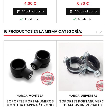
barra de horquilla de 35 mm.
la cabecilla a 90 grados
Precio
Precio
4,00 €
0,70 €
(la medida estandar en estos
modelos que montan estas
Añadir al carro
Añadir al carro


gomas) Precio por unidad


En stock
En stock
16 PRODUCTOS EN LA MISMA CATEGORÍA:
<
>
MARCA:
MONTESA
MARCA:
UNIVERSAL
SOPORTES PORTANUMEROS
SOPORTES PORTANUMEROS
MONTESA CAPPRA / CRONO
DIAM. 35 UNIVERSALES