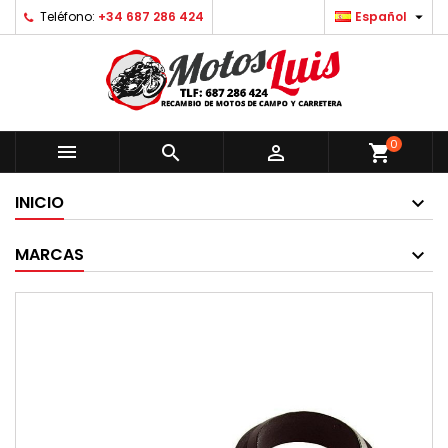

Teléfono:
+34 687 286 424
Español
0



shopping_cart
INICIO
MARCAS