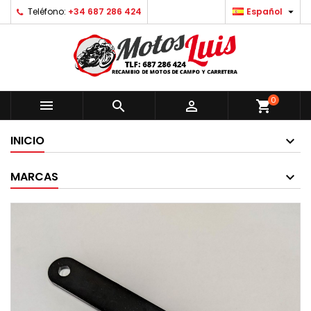

Teléfono:
+34 687 286 424
Español
0



shopping_cart
INICIO
MARCAS