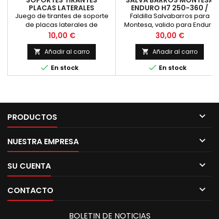
SOPORTES TIRANTES
SALVA BARROS MONTESA
PLACAS LATERALES
ENDURO H7 250-360 /
MONTESA H6 H7 CAPPRA
CAPPRA VG
Juego de tirantes de soporte
Faldilla Salvabarros para
de placas laterales de
Montesa, valido para Enduro
montesa cappra y H6. Nuevos,
H7 250, Enduro H7 360 y
Precio
Precio
10,00 €
30,00 €
cincados.
Montesa Cappra VG,
recomendamos montarlo
Añadir al carro
Añadir al carro


sobre arandelas de goma o


En stock
En stock
bridas plasticas. Al tratarse de
un recambio refabricado en
fibra puede presentar
pequeñas imperfecciones qu
se corrigen en el proceso de
pintura.

PRODUCTOS

NUESTRA EMPRESA

SU CUENTA

CONTACTO
BOLETIN DE NOTICIAS