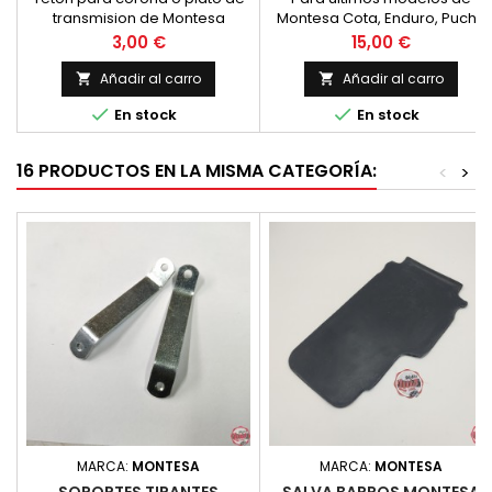
transmision de Montesa
Montesa Cota, Enduro, Puch...
Impala
Precio
Precio
3,00 €
15,00 €
Añadir al carro
Añadir al carro




En stock
En stock
16 PRODUCTOS EN LA MISMA CATEGORÍA:
<
>
MARCA:
MONTESA
MARCA:
MONTESA