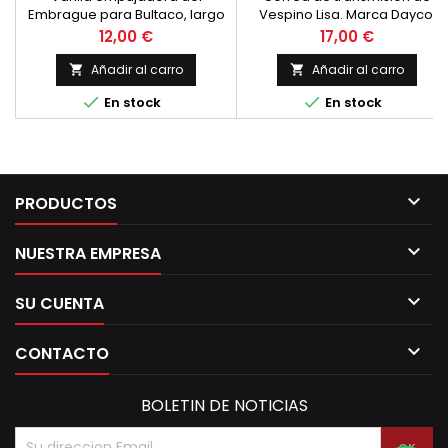
Embrague para Bultaco, largo
Vespino Lisa. Marca Dayco,
216 mm. diametro 5.5 mm.
valida para Vespino L, AL, ALX,
Precio
Precio
12,00 €
17,00 €
GL, NL, NLX, SC
Añadir al carro
Añadir al carro




En stock
En stock

PRODUCTOS

NUESTRA EMPRESA

SU CUENTA

CONTACTO
BOLETIN DE NOTICIAS