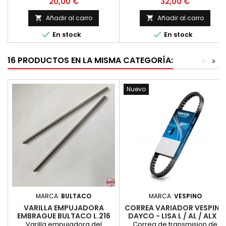
Precio
Precio
20,00 €
32,00 €
posiciones: funcion de luces
apagadas, luces cortas y luces
Añadir al carro
Añadir al carro


largas (ambas con salida para


En stock
En stock
la luz de posicion del piloto), y
dos pulsadores, pare y claxon.
La palanca tiene tres
16 PRODUCTOS EN LA MISMA CATEGORÍA:
<
>
posiciones, para alternar por
ejemplo entre apagado,
cortas y largas. Tambien lleva
Nuevo
2...
MARCA:
BULTACO
MARCA:
VESPINO
VARILLA EMPUJADORA
CORREA VARIADOR VESPINO
EMBRAGUE BULTACO L.216
DAYCO - LISA L / AL / ALX /
MM.
GL / NL / NLX / SC
Varilla empujadora del
Correa de transmision de