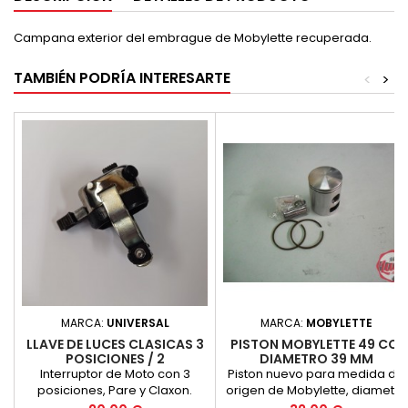
Campana exterior del embrague de Mobylette recuperada.
TAMBIÉN PODRÍA INTERESARTE
<
>
MARCA:
UNIVERSAL
MARCA:
MOBYLETTE
LLAVE DE LUCES CLASICAS 3
PISTON MOBYLETTE 49 CC.
POSICIONES / 2
DIAMETRO 39 MM
PULSADORES CROMADA
Interruptor de Moto con 3
Piston nuevo para medida de
posiciones, Pare y Claxon.
origen de Mobylette, diametro
Interruptor de Moto con 3
39 mm