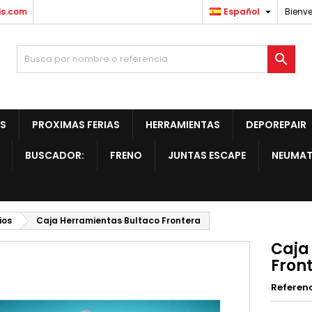

is.com
Español
Bienve

S
PROXIMAS FERIAS
HERRAMIENTAS
DEPOREPAIR
BUSCADOR:
FRENO
JUNTAS ESCAPE
NEUMAT
ios
Caja Herramientas Bultaco Frontera
Caja
Fron
Referen