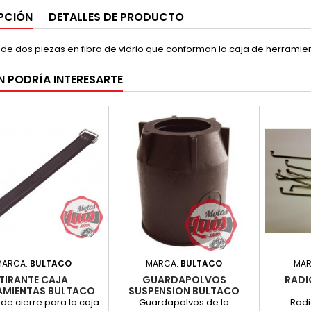
PCIÓN
DETALLES DE PRODUCTO
de dos piezas en fibra de vidrio que conforman la caja de herramien
N PODRÍA INTERESARTE
MARCA:
BULTACO
MARCA:
BULTACO
MAR
TIRANTE CAJA
GUARDAPOLVOS
RADI
AMIENTAS BULTACO
SUSPENSION BULTACO
FRONTERA
ALMENADO 35
 de cierre para la caja
Guardapolvos de la
Radi