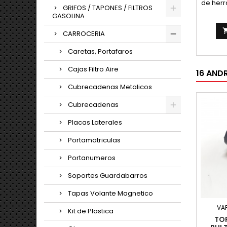
de herr
GRIFOS / TAPONES / FILTROS
Fronte
GASOLINA
CARROCERIA
Caretas, Portafaros
Cajas Filtro Aire
16 AND
Cubrecadenas Metalicos
Cubrecadenas
Placas Laterales
Portamatriculas
Portanumeros
Soportes Guardabarros
Tapas Volante Magnetico
VA
Kit de Plastica
TO