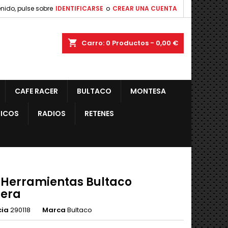
nido, pulse sobre
IDENTIFICARSE
o
CREAR UNA CUENTA
shopping_cart
Carro:
0
Productos - 0,00 €
CAFE RACER
BULTACO
MONTESA
ICOS
RADIOS
RETENES
 Herramientas Bultaco
tera
cia
290118
Marca
Bultaco