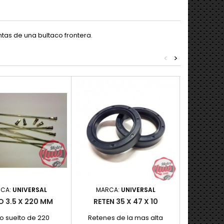
tas de una bultaco frontera.
<
>
CA:
UNIVERSAL
MARCA:
UNIVERSAL
MARC
O 3.5 X 220 MM
RETEN 35 X 47 X 10
KIT 
ACELER
UN
o suelto de 220
Retenes de la mas alta
Kit de