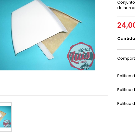
Conjunto
de herra
24,0
Cantid
Compart
Politica
Politica 
Politica