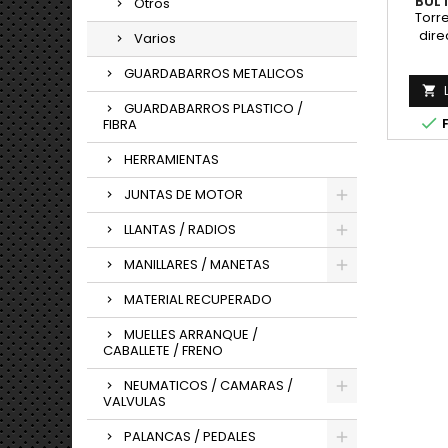
BUL
Otros
Torr
dire
Varios
aquell
mani
GUARDABARROS METALICOS

GUARDABARROS PLASTICO /

F
FIBRA
HERRAMIENTAS
JUNTAS DE MOTOR
LLANTAS / RADIOS
MANILLARES / MANETAS
MATERIAL RECUPERADO
MUELLES ARRANQUE /
CABALLETE / FRENO
NEUMATICOS / CAMARAS /
VALVULAS
PALANCAS / PEDALES