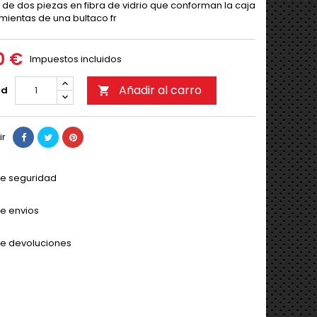
 de dos piezas en fibra de vidrio que conforman la caja
mientas de una bultaco fr
0 €
Impuestos incluidos
Añadir al carro
ad

ir
 de seguridad
de envios
 de devoluciones