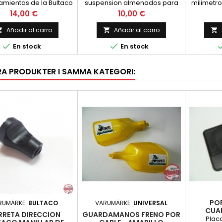
amientas de la Bultaco
suspension almenados para
milimetro
ra. Precio por unidad,
bultaco, para barra de 35 mm.
grosor, c
Precio
Precio
14,00 €
10,00 €
con ana
nuevo, PRECIO UNIDAD
Añadir al carro
Añadir al carro





En stock
En stock
RA PRODUKTER I SAMMA KATEGORI:
PO
RUMÄRKE:
BULTACO
VARUMÄRKE:
UNIVERSAL
CUA
RRETA DIRECCION
GUARDAMANOS FRENO POR
Plac