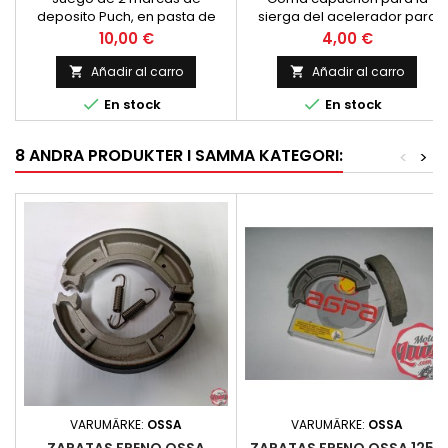
deposito Puch, en pasta de
sierga del acelerador para
resina flexible, diametro 56
tapar el tensor. NUEVA
Precio
Precio
10,00 €
4,00 €
milimetros.
Añadir al carro
Añadir al carro




En stock
En stock
8 ANDRA PRODUKTER I SAMMA KATEGORI:
<
>
VARUMÄRKE:
OSSA
VARUMÄRKE:
OSSA