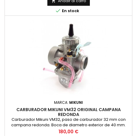
Añadir al carro


En stock
MARCA:
MIKUNI
CARBURADOR MIKUNI VM32 ORIGINAL CAMPANA
REDONDA
Carburador Mikuni VM32, paso de carburador 32 mm con
campana redonda. Boca de diametro exterior de 40 mm.
Original Mikuni, no es copia
Precio
180,00 €