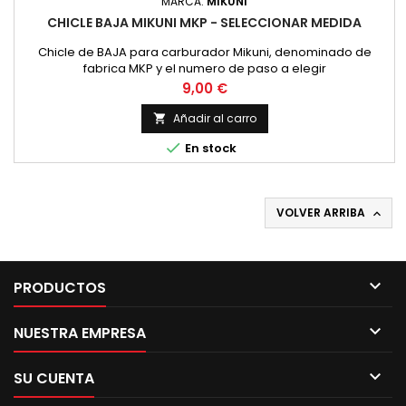
MARCA:
MIKUNI
CHICLE BAJA MIKUNI MKP - SELECCIONAR MEDIDA
Chicle de BAJA para carburador Mikuni, denominado de
fabrica MKP y el numero de paso a elegir
Precio
9,00 €
Añadir al carro


En stock
VOLVER ARRIBA


PRODUCTOS

NUESTRA EMPRESA

SU CUENTA