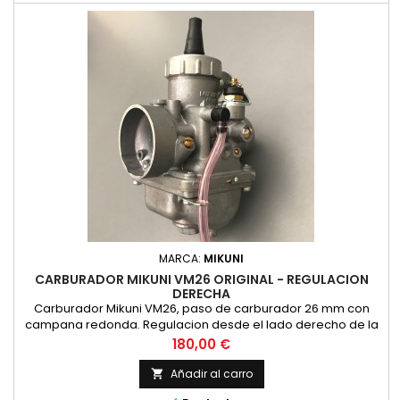
MARCA:
MIKUNI
CARBURADOR MIKUNI VM26 ORIGINAL - REGULACION
DERECHA
Carburador Mikuni VM26, paso de carburador 26 mm con
campana redonda. Regulacion desde el lado derecho de la
moto. ORIGINAL MIKUNI, NO COPIA
Precio
180,00 €
Añadir al carro
