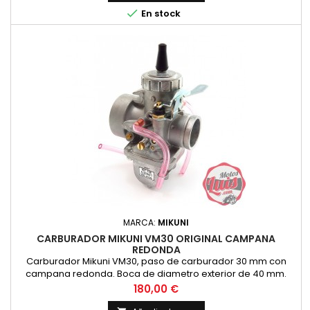

En stock
MARCA:
MIKUNI
CARBURADOR MIKUNI VM30 ORIGINAL CAMPANA
REDONDA
Carburador Mikuni VM30, paso de carburador 30 mm con
campana redonda. Boca de diametro exterior de 40 mm.
Original Mikuni, no es copia
Precio
180,00 €