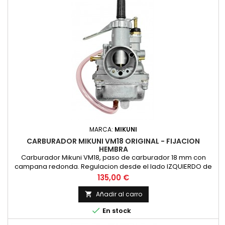
MARCA:
MIKUNI
CARBURADOR MIKUNI VM18 ORIGINAL - FIJACION
HEMBRA
Carburador Mikuni VM18, paso de carburador 18 mm con
campana redonda. Regulacion desde el lado IZQUIERDO de
la moto. Palanca de aire manual. Boca de fijacion al cilindro
Precio
135,00 €
HEMBRA. ORIGINAL MIKUNI, NO COPIA
Añadir al carro


En stock