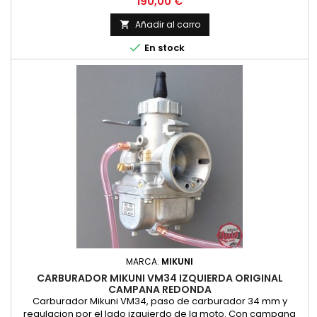
Precio
190,00 €
Añadir al carro


En stock
MARCA:
MIKUNI
CARBURADOR MIKUNI VM34 IZQUIERDA ORIGINAL
CAMPANA REDONDA
Carburador Mikuni VM34, paso de carburador 34 mm y
regulacion por el lado izquierdo de la moto. Con campana