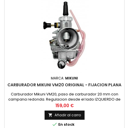
MARCA:
MIKUNI
CARBURADOR MIKUNI VM20 ORIGINAL - FIJACION PLANA
Carburador Mikuni VM20, paso de carburador 20 mm con
campana redonda. Regulacion desde el lado IZQUIERDO de
la moto. Tirador de aire manual. ORIGINAL MIKUNI, NO COPIA
Precio
159,00 €
Añadir al carro


En stock