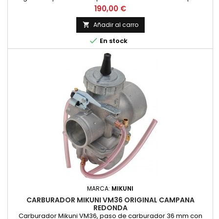
redonda. Original Mikuni, no es copia
Precio
190,00 €
Añadir al carro


En stock
MARCA:
MIKUNI
CARBURADOR MIKUNI VM36 ORIGINAL CAMPANA
REDONDA
Carburador Mikuni VM36, paso de carburador 36 mm con