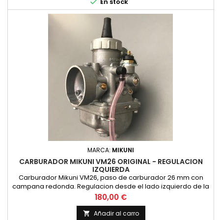

En stock
MARCA:
MIKUNI
CARBURADOR MIKUNI VM26 ORIGINAL - REGULACION
IZQUIERDA
Carburador Mikuni VM26, paso de carburador 26 mm con
campana redonda. Regulacion desde el lado izquierdo de la
moto. ORIGINAL MIKUNI, NO COPIA
Precio
180,00 €
Añadir al carro
