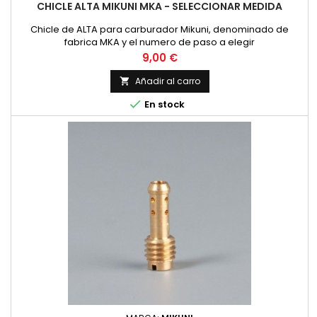
CHICLE ALTA MIKUNI MKA - SELECCIONAR MEDIDA
Chicle de ALTA para carburador Mikuni, denominado de
fabrica MKA y el numero de paso a elegir
Precio
9,00 €
Añadir al carro


En stock