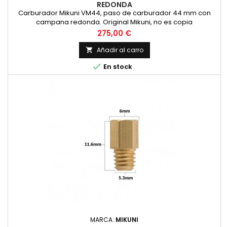
REDONDA
Carburador Mikuni VM44, paso de carburador 44 mm con
campana redonda. Original Mikuni, no es copia
Precio
275,00 €
Añadir al carro


En stock
MARCA:
MIKUNI