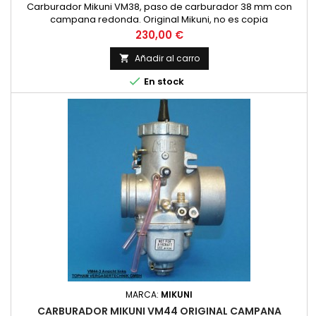
Carburador Mikuni VM38, paso de carburador 38 mm con
campana redonda. Original Mikuni, no es copia
Precio
230,00 €
Añadir al carro


En stock
MARCA:
MIKUNI
CARBURADOR MIKUNI VM44 ORIGINAL CAMPANA