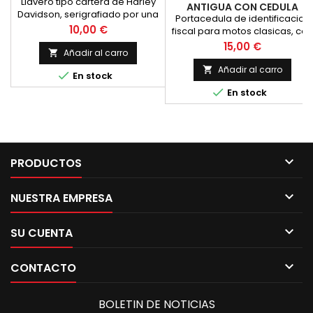
Llavero tipo cartera de Harley
ANTIGUA CON CEDULA
Davidson, serigrafiado por una
Portacedula de identificacion
cara, con anillas y bolsillos
Precio
10,00 €
fiscal para motos clasicas, con
los extremos cromados. Para
Precio
15,00 €
Añadir al carro

gran ca
Añadir al carro


En stock

En stock

PRODUCTOS

NUESTRA EMPRESA

SU CUENTA

CONTACTO
BOLETIN DE NOTICIAS