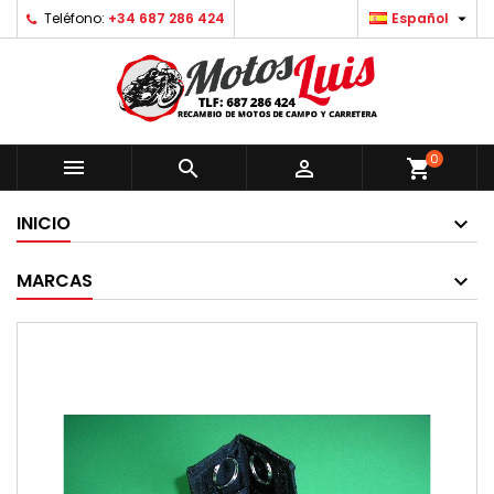

Teléfono:
+34 687 286 424
Español
0



shopping_cart
INICIO
MARCAS