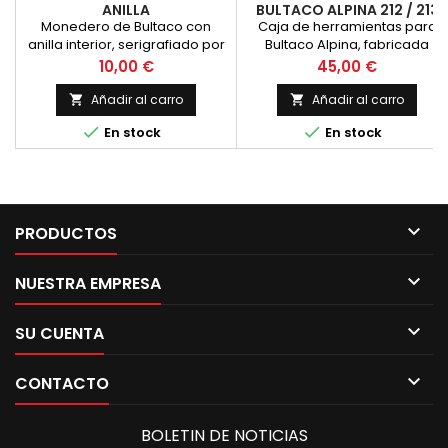
ANILLA
BULTACO ALPINA 212 / 213
Monedero de Bultaco con
Caja de herramientas para
anilla interior, serigrafiado por
Bultaco Alpina, fabricada
las dos caras, una con el dedo
como sustitucion de la caja de
Precio
Precio
10,00 €
45,00 €
rampante
herramientas original, no
incluye herrajes, es necesario
Añadir al carro
Añadir al carro


colocar las pletinas de la caja


En stock
En stock
existente y pintar antes de
colocar.

PRODUCTOS

NUESTRA EMPRESA

SU CUENTA

CONTACTO
BOLETIN DE NOTICIAS