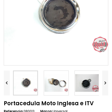


Portacedula Moto Inglesa e ITV
Referencia
080013
Marca
Universal