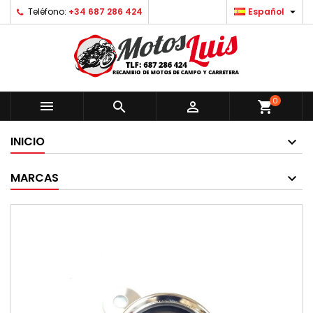

Teléfono:
+34 687 286 424
Español
0



shopping_cart
INICIO
MARCAS