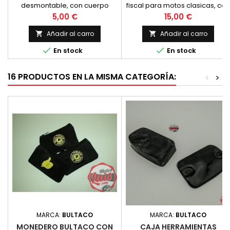
desmontable, con cuerpo
fiscal para motos clasicas, con
transparente y extremo
los extremos cromados. Para
Precio
Precio
5,00 €
15,00 €
metalicos. Desmontable para
gran ca
su limpieza
Añadir al carro
Añadir al carro




En stock
En stock
16 PRODUCTOS EN LA MISMA CATEGORÍA:
<
>
MARCA:
BULTACO
MARCA:
BULTACO
MONEDERO BULTACO CON
CAJA HERRAMIENTAS