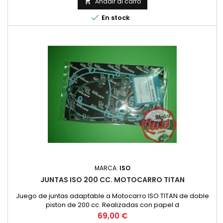
producto.
Añadir al carro


En stock
MARCA:
ISO
JUNTAS ISO 200 CC. MOTOCARRO TITAN
Juego de juntas adaptable a Motocarro ISO TITAN de doble
piston de 200 cc. Realizadas con papel d
Precio
69,00 €