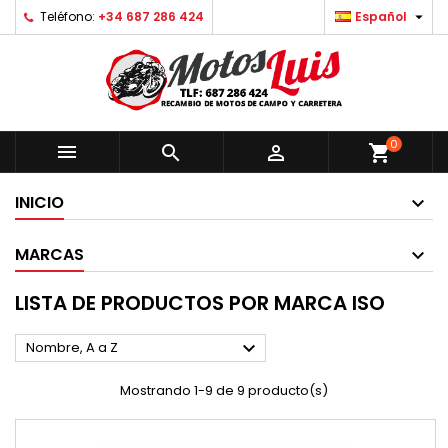

Teléfono:
+34 687 286 424
Español
0



shopping_cart
INICIO
MARCAS
LISTA DE PRODUCTOS POR MARCA ISO

Nombre, A a Z
Mostrando 1-9 de 9 producto(s)