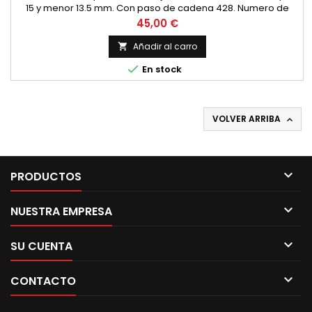
15 y menor 13.5 mm. Con paso de cadena 428. Numero de
dientes a elegir.
Precio
45,00 €
Añadir al carro


En stock
VOLVER ARRIBA


PRODUCTOS

NUESTRA EMPRESA

SU CUENTA

CONTACTO