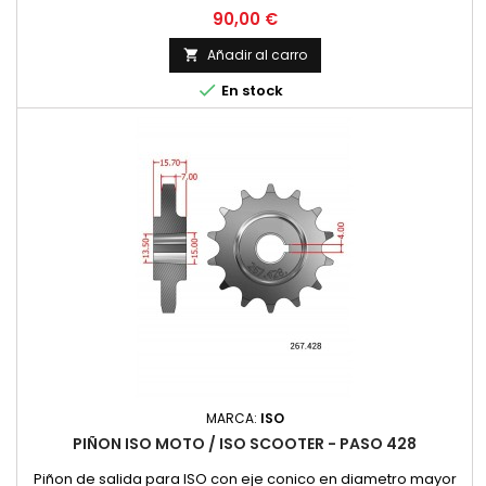
Precio
90,00 €
Añadir al carro


En stock
MARCA:
ISO
PIÑON ISO MOTO / ISO SCOOTER - PASO 428
Piñon de salida para ISO con eje conico en diametro mayor