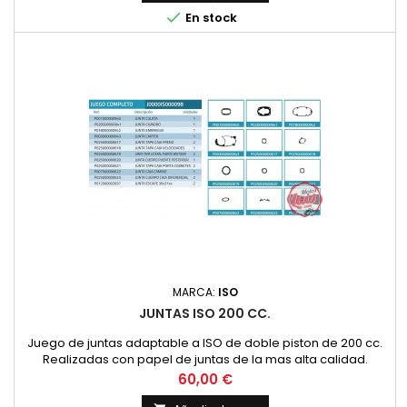

En stock
MARCA:
ISO
JUNTAS ISO 200 CC.
Juego de juntas adaptable a ISO de doble piston de 200 cc.
Realizadas con papel de juntas de la mas alta calidad.
CARTERES GRANDES. Comprobar forma con los carteres
Precio
60,00 €
segun el esquema que se encuentra entre las imagenes del