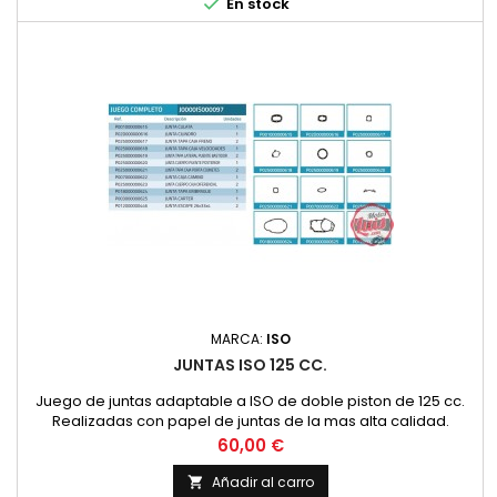

En stock
MARCA:
ISO
JUNTAS ISO 125 CC.
Juego de juntas adaptable a ISO de doble piston de 125 cc.
Realizadas con papel de juntas de la mas alta calidad.
CARTERES PEQUEÑOS. Comprobar forma con los carteres
Precio
60,00 €
segun el esquema que se encuentra entre las imagenes del
producto.
Añadir al carro
