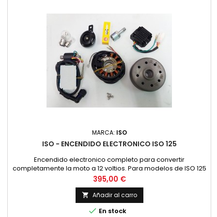
MARCA:
ISO
ISO - ENCENDIDO ELECTRONICO ISO 125
Encendido electronico completo para convertir
completamente la moto a 12 voltios. Para modelos de ISO 125
con eje de cigueñal estandar 17-15 mm. NUEVO
Precio
395,00 €
Añadir al carro


En stock