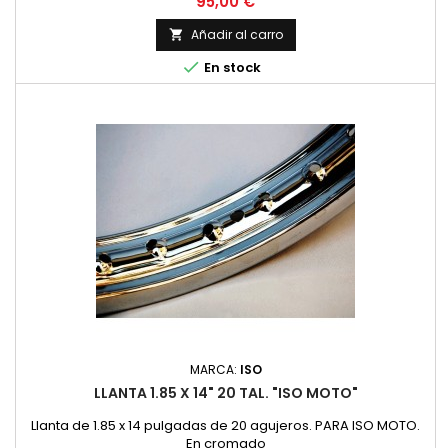
Precio
95,00 €
Añadir al carro


En stock
MARCA:
ISO
LLANTA 1.85 X 14" 20 TAL. "ISO MOTO"
Llanta de 1.85 x 14 pulgadas de 20 agujeros. PARA ISO MOTO.
En cromado