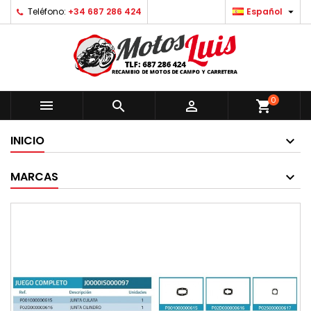

Teléfono:
+34 687 286 424
Español
0



shopping_cart
INICIO
MARCAS