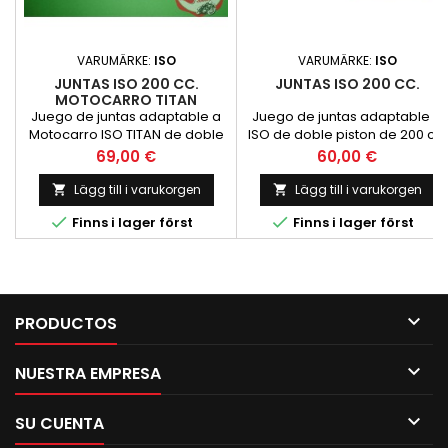
VARUMÄRKE:
ISO
VARUMÄRKE:
ISO
JUNTAS ISO 200 CC.
JUNTAS ISO 200 CC.
MOTOCARRO TITAN
Juego de juntas adaptable a
Juego de juntas adaptable a
Motocarro ISO TITAN de doble
ISO de doble piston de 200 cc.
piston de 200 cc. Realizadas
Realizadas con papel de
Pris
Pris
69,00 €
60,00 €
con papel d
juntas de la mas alta calidad.
CARTERES GRANDES.
Lägg till i varukorgen
Lägg till i varukorgen


Comprobar forma con los


Finns i lager först
Finns i lager först
carteres segun el esquema
que se encuentra entre las
imagenes del producto.

PRODUCTOS

NUESTRA EMPRESA

SU CUENTA