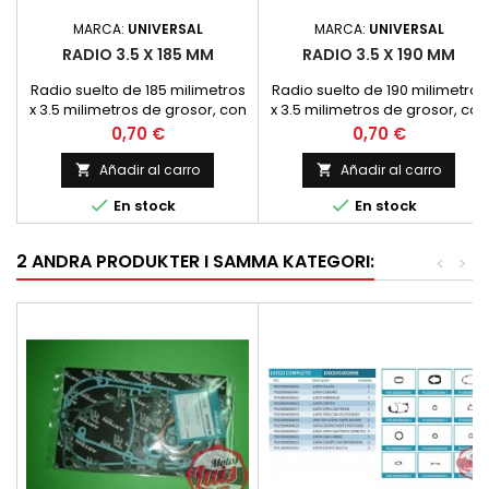
MARCA:
UNIVERSAL
MARCA:
UNIVERSAL
RADIO 3.5 X 185 MM
RADIO 3.5 X 190 MM
Radio suelto de 185 milimetros
Radio suelto de 190 milimetros
x 3.5 milimetros de grosor, con
x 3.5 milimetros de grosor, con
la cabecilla a 90 grados
la cabecilla a 90 grados
Precio
Precio
0,70 €
0,70 €
Añadir al carro
Añadir al carro




En stock
En stock
2 ANDRA PRODUKTER I SAMMA KATEGORI:
<
>