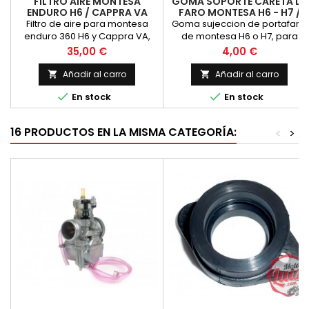
FILTRO AIRE MONTESA
GOMA SOPORTE CARETA DE
ENDURO H6 / CAPPRA VA
FARO MONTESA H6 - H7 /
COTA
Filtro de aire para montesa
Goma sujeccion de portafaro,
enduro 360 H6 y Cappra VA,
de montesa H6 o H7, para
diametro de boca 56 mm.
barra de horquilla de 35 mm.
Precio
Precio
35,00 €
4,00 €
aproximadamente.
(la medida estandar en estos
modelos que montan estas
Añadir al carro
Añadir al carro


gomas) Precio por unidad


En stock
En stock
16 PRODUCTOS EN LA MISMA CATEGORÍA:
<
>