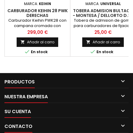
MARCA:
KEIHIN
MARCA:
UNIVERSAL
CARBURADOR KEIHIN 28 PWK
TOBERA ADMISION BULTAC
DERECHAS
- MONTESA / DELLORTO D.3
MM
Carburador Keihin PWK28 con
Tobera de admision de goma
campana cromada con
para carburadores de fijacion
tornillo de ralenti en el lado
con pletina, usada para
Precio
Precio
299,00 €
25,00 €
derecho.
adaptar carburadores
Dellorto. Con boca de 35 mm
Añadir al carro
Añadir al carro


de diametro. Distancia entre


En stock
En stock
centros de agujeros de 51 mm
(medida amal)

PRODUCTOS

NUESTRA EMPRESA

SU CUENTA

CONTACTO