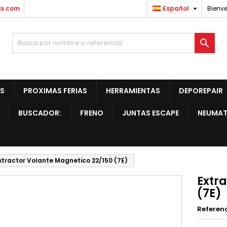

is.com
Español
Bienve

S
PROXIMAS FERIAS
HERRAMIENTAS
DEPOREPAIR
BUSCADOR:
FRENO
JUNTAS ESCAPE
NEUMAT
xtractor Volante Magnetico 22/150 (7E)
Extr
(7E)
Referen