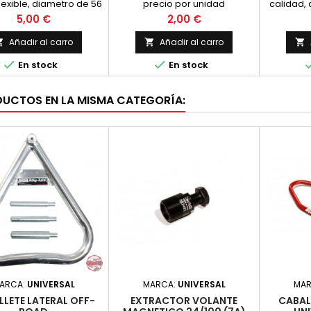
flexible, diametro de 56
precio por unidad
calidad,
mm.
de dos
Precio
Precio
5,00 €
2,00 €
Nu
Añadir al carro
Añadir al carro





En stock
En stock
DUCTOS EN LA MISMA CATEGORÍA:
ARCA:
UNIVERSAL
MARCA:
UNIVERSAL
MAR
LETE LATERAL OFF-
EXTRACTOR VOLANTE
CABAL