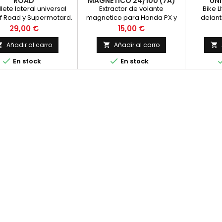
ROAD
MAGNETICO 24/100 (7A)
UNI
lete lateral universal
Extractor de volante
Bike L
f Road y Supermotard.
magnetico para Honda PX y
delante
istrado con 3 pernos
Vision 50, Mobilette AV-60,
Fabricad
Precio
Precio
29,00 €
15,00 €
distintos para
Peugeot ST y Bieletas
d
Añadir al carro
Añadir al carro





En stock
En stock