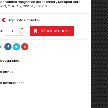
r de volante magnetico para Femsa y Motoplat para
iant, C-4, C-7, GPR-75, con pa
0 €
Impuestos incluidos
Añadir al carro
ad

ir
 de seguridad
de envios
 de devoluciones