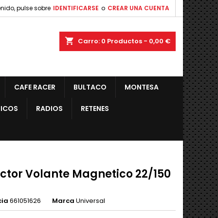
nido, pulse sobre
IDENTIFICARSE
o
CREAR UNA CUENTA
shopping_cart
Carro:
0
Productos - 0,00 €
CAFE RACER
BULTACO
MONTESA
ICOS
RADIOS
RETENES
actor Volante Magnetico 22/150
cia
661051626
Marca
Universal