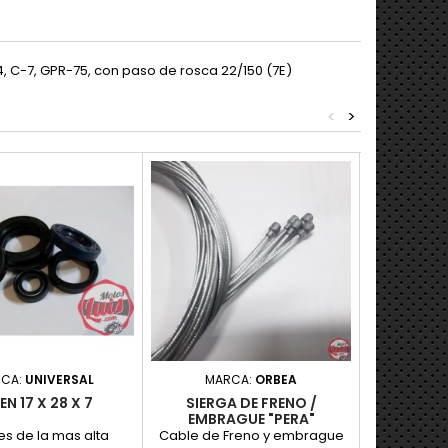
, C-7, GPR-75, con paso de rosca 22/150 (7E)
<
>
CA:
UNIVERSAL
MARCA:
ORBEA
MARC
EN 17 X 28 X 7
SIERGA DE FRENO /
RETEN
EMBRAGUE "PERA"
s de la mas alta
Cable de Freno y embrague
Retenes 