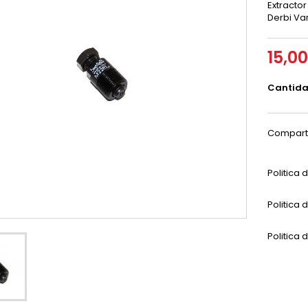
Extracto
Derbi Var
15,0
Cantid
Compart
Politica
Politica 
Politica