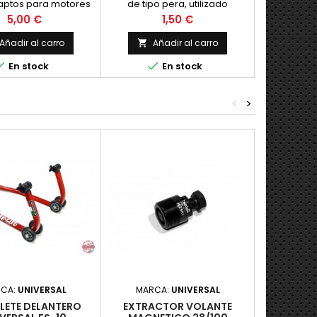
 aptos para motores
de tipo pera, utilizado
calidad, a
 y cuatro tiempos.
habitualmente en
de dos y 
Precio
Precio
5,00 €
1,50 €
evos. Unidad.
ciclomotores. Precio por
unidad.
Añadir al carro
Añadir al carro
Añ





En stock
En stock
<
>
CA:
UNIVERSAL
MARCA:
UNIVERSAL
MARC
LETE DELANTERO
EXTRACTOR VOLANTE
CABALL