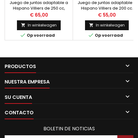
BICILINDRICO
Juego de juntas adaptable a
Juego de juntas adaptable a
Hispano Villiers de 250 cc,
Hispano Villiers de 200 cc.
motor bicilindrico. Realizadas
Realizadas con papel de
Prijs
Prijs
€ 65,00
€ 55,00
con papel
juntas de la mas
In winkelwagen
In winkelwagen




Op voorraad
Op voorraad

PRODUCTOS

NUESTRA EMPRESA

SU CUENTA

CONTACTO
BOLETIN DE NOTICIAS