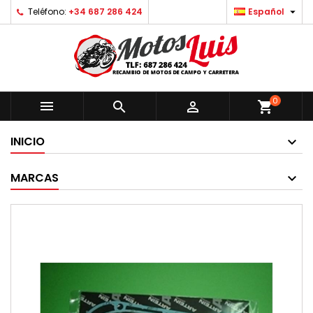

Teléfono:
+34 687 286 424
Español
0



shopping_cart
INICIO
MARCAS