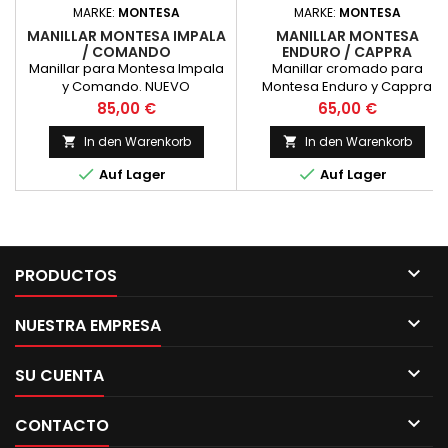
MARKE:
MONTESA
MARKE:
MONTESA
MANILLAR MONTESA IMPALA
MANILLAR MONTESA
/ COMANDO
ENDURO / CAPPRA
CROMADO
Manillar para Montesa Impala
Manillar cromado para
y Comando. NUEVO
Montesa Enduro y Cappra
Cromado. Nuevo
Preis
Preis
85,00 €
65,00 €
In den Warenkorb
In den Warenkorb




Auf Lager
Auf Lager

PRODUCTOS

NUESTRA EMPRESA

SU CUENTA

CONTACTO