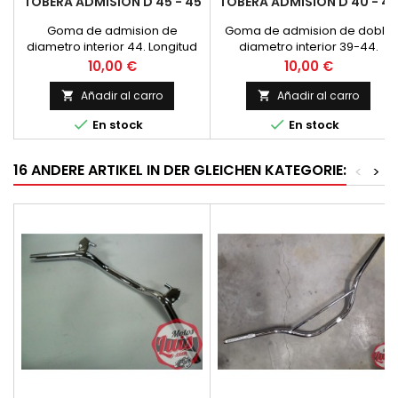
TOBERA ADMISION D 45 - 45
TOBERA ADMISION D 40 - 45
Goma de admision de
Goma de admision de doble
diametro interior 44. Longitud
diametro interior 39-44.
de 32 mm. Adaptable a OSSA,
Longitud de 35 mm. Adaptable
Precio
Precio
10,00 €
10,00 €
Montesa y Bultaco.
a Montesa, Bultac
Añadir al carro
Añadir al carro




En stock
En stock
16 ANDERE ARTIKEL IN DER GLEICHEN KATEGORIE:
<
>