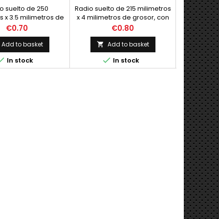
o suelto de 250
Radio suelto de 215 milimetros
Radio suelt
s x 3.5 milimetros de
x 4 milimetros de grosor, con
x 4 milimet
on la cabecilla a 90
la cabecilla a 90 grados
la cabec
Price
Price
€0.70
€0.80
grados
Add to basket
Add to basket
A





In stock
In stock