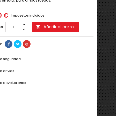
 en total, para ambas ruedas.
0 €
Impuestos incluidos
Añadir al carro
ad

ir
 de seguridad
de envios
 de devoluciones