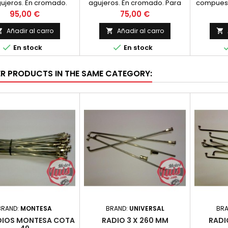
ujeros. En cromado.
agujeros. En cromado. Para
compuesto
Para Guzzi 73
Guzzi 65 y 49
camisa d
Precio
Precio
95,00 €
75,00 €
habitual
Cable de 
Añadir al carro
Añadir al carro



de ca


En stock
En stock
prisioner
1 kit
ER PRODUCTS IN THE SAME CATEGORY:
BRAND:
MONTESA
BRAND:
UNIVERSAL
BRA
ADIOS MONTESA COTA
RADIO 3 X 260 MM
RADI