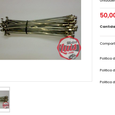
Unidades
50,0
Cantid
Compart
Politica
Politica 
Politica