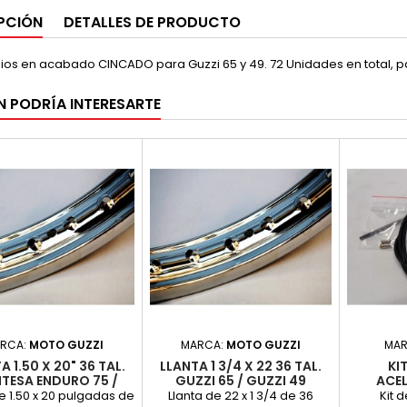
PCIÓN
DETALLES DE PRODUCTO
adios en acabado CINCADO para Guzzi 65 y 49. 72 Unidades en total,
N PODRÍA INTERESARTE
RCA:
MOTO GUZZI
MARCA:
MOTO GUZZI
MAR
A 1.50 X 20" 36 TAL.
LLANTA 1 3/4 X 22 36 TAL.
KI
TESA ENDURO 75 /
GUZZI 65 / GUZZI 49
ACEL
TA 74 / GUZZI 73
e 1.50 x 20 pulgadas de
Llanta de 22 x 1 3/4 de 36
Kit 