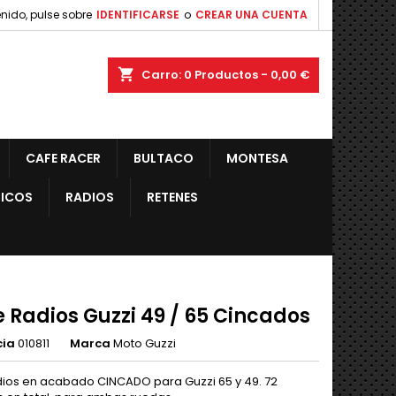
nido, pulse sobre
IDENTIFICARSE
o
CREAR UNA CUENTA
shopping_cart
Carro:
0
Productos - 0,00 €
CAFE RACER
BULTACO
MONTESA
ICOS
RADIOS
RETENES
e Radios Guzzi 49 / 65 Cincados
cia
010811
Marca
Moto Guzzi
adios en acabado CINCADO para Guzzi 65 y 49. 72