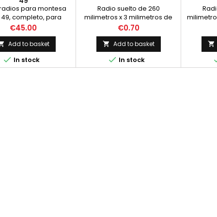
49
e radios para montesa
Radio suelto de 260
Radi
 49, completo, para
milimetros x 3 milimetros de
milimetro
 delantera y trasera
grosor, con la cabecilla a 90
grosor, c
Price
Price
€45.00
€0.70
grados
Add to basket
Add to basket





In stock
In stock