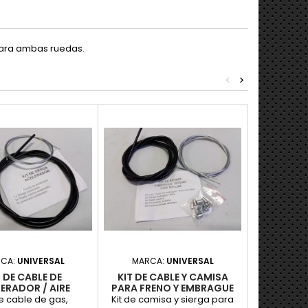
 para ambas ruedas.
<
>
CA:
UNIVERSAL
MARCA:
UNIVERSAL
MARCA
T DE CABLE DE
KIT DE CABLE Y CAMISA
MANETAS GU
ERADOR / AIRE
PARA FRENO Y EMBRAGUE
UNIVERSAL
UNIVERSAL
de cable de gas,
Kit de camisa y sierga para
Juego de 