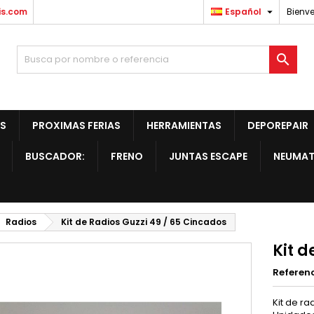

is.com
Español
Bienve

S
PROXIMAS FERIAS
HERRAMIENTAS
DEPOREPAIR
BUSCADOR:
FRENO
JUNTAS ESCAPE
NEUMAT
Radios
Kit de Radios Guzzi 49 / 65 Cincados
Kit d
Referen
Kit de r