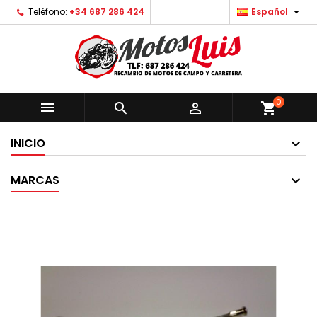

Teléfono:
+34 687 286 424
Español
0



shopping_cart
INICIO
MARCAS