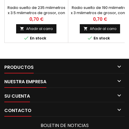
Radio suelto de 235 milimetros
Radio suelto de 190 milimetros
x 3.5 milimetros de grosor, con
x 3 milimetros de grosor, con l
la cabecilla a 90 grados.
cabecilla a 90 grados. La
Precio
Precio
0,70 €
0,70 €
Tuerca de diametro 7 mm.
tuerca que viene por defecto
Para agujero de llanta de 7 o
para este grosor de radio está
Añadir al carro
Añadir al carro


7.5 mm. Indica las unidades
preparada para agujeros de


En stock
En stock
necesarias Precio por unidad.
llanta de 5 mm. En llantas con
agujero de diametro 7
recomendamos la tuerca
referencia 610004 para que no
exista la posibilidad que el
radio se cuele por el agujero

PRODUCTOS
de la llanta

NUESTRA EMPRESA

SU CUENTA

CONTACTO
BOLETIN DE NOTICIAS