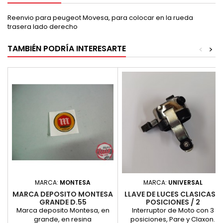
Reenvio para peugeot Movesa, para colocar en la rueda
trasera lado derecho
TAMBIÉN PODRÍA INTERESARTE
<
>
MARCA:
MONTESA
MARCA:
UNIVERSAL
MARCA DEPOSITO MONTESA
LLAVE DE LUCES CLASICAS 3
GRANDE D.55
POSICIONES / 2
PULSADORES CROMADA
Marca deposito Montesa, en
Interruptor de Moto con 3
grande, en resina
posiciones, Pare y Claxon.