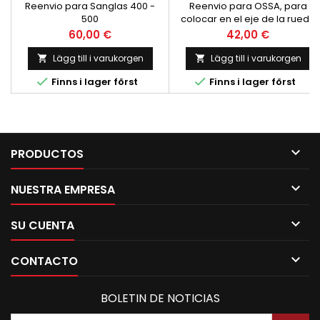
EJE 12
Reenvio para Sanglas 400 -
Reenvio para OSSA, para
500
colocar en el eje de la rueda
delantera en el lado
Pris
Pris
60,00 €
42,00 €
IZQUIERDO. Para eje de
diametro interior de 12mm.
Lägg till i varukorgen
Lägg till i varukorgen


Nuevo


Finns i lager först
Finns i lager först

PRODUCTOS

NUESTRA EMPRESA

SU CUENTA

CONTACTO
BOLETIN DE NOTICIAS