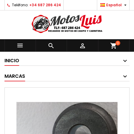

Teléfono:
+34 687 286 424
Español
0



shopping_cart
INICIO
MARCAS