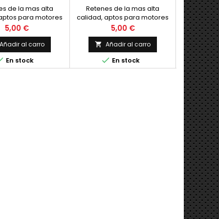
VE
s de la mas alta
Retenes de la mas alta
Juego de r
 aptos para motores
calidad, aptos para motores
Vespino GL
 y cuatro tiempos.
de dos y cuatro tiempos.
r
Precio
Precio
5,00 €
5,00 €
evos. Unidad.
Nuevos. Unidad.
Añadir al carro
Añadir al carro
Añ





En stock
En stock