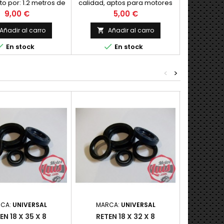
 por: 1.2 metros de
calidad, aptos para motores
e diametro 5 mm (la
de dos y cuatro tiempos.
Precio
Precio
9,00 €
5,00 €
 para acelerador) 1x
Nuevos.
acelerador 2x topes
Añadir al carro
Añadir al carro

misa de 5 mm. 1x


En stock
En stock
o de acelerador Con
 haces un mando.
<
>
CA:
UNIVERSAL
MARCA:
UNIVERSAL
MAR
EN 18 X 35 X 8
RETEN 18 X 32 X 8
KIT RE