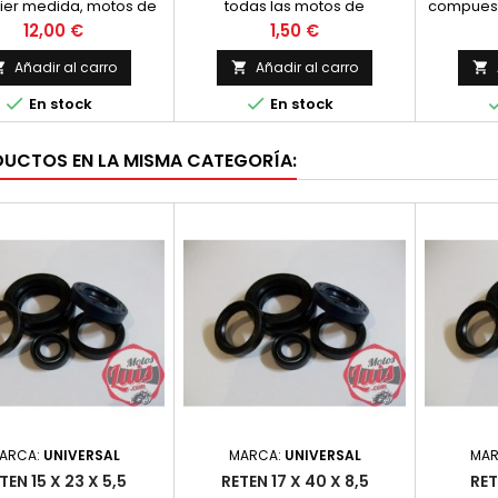
ier medida, motos de
todas las motos de
compuesto
era, trial y motocross.
produccion nacional.
camisa d
Precio
Precio
12,00 €
1,50 €
Precio unitario
habitual
Cable de 
Añadir al carro
Añadir al carro



de ca


En stock
En stock
prisioner
1 kit
DUCTOS EN LA MISMA CATEGORÍA:
ARCA:
UNIVERSAL
MARCA:
UNIVERSAL
MAR
TEN 15 X 23 X 5,5
RETEN 17 X 40 X 8,5
RET