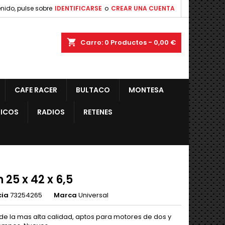
nido, pulse sobre
IDENTIFICARSE
o
CREAR UNA CUENTA
shopping_cart
Carro:
0
Productos - 0,00 €
CAFE RACER
BULTACO
MONTESA
ICOS
RADIOS
RETENES
 25 x 42 x 6,5
cia
73254265
Marca
Universal
de la mas alta calidad, aptos para motores de dos y