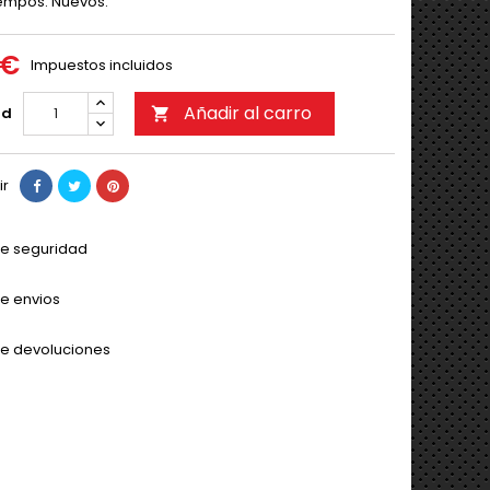
iempos. Nuevos.
 €
Impuestos incluidos
Añadir al carro
ad

ir
 de seguridad
de envios
 de devoluciones