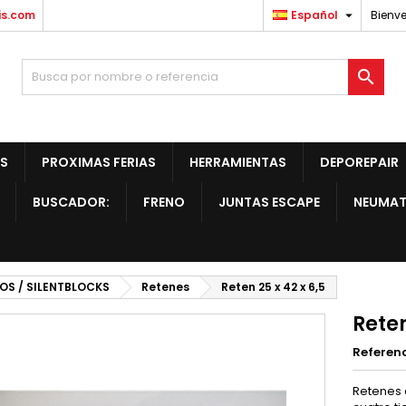

is.com
Español
Bienve

S
PROXIMAS FERIAS
HERRAMIENTAS
DEPOREPAIR
BUSCADOR:
FRENO
JUNTAS ESCAPE
NEUMAT
OS / SILENTBLOCKS
Retenes
Reten 25 x 42 x 6,5
Reten
Referen
Retenes 