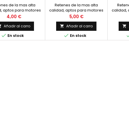
enes de la mas alta
Retenes de la mas alta
Retene
d, aptos para motores
calidad, aptos para motores
calidad,
os y cuatro tiempos.
de dos y cuatro tiempos.
de dos
Precio
Precio
4,00 €
5,00 €
Nuevos. Unidad.
Nuevos.
Nu
Añadir al carro
Añadir al carro





En stock
En stock