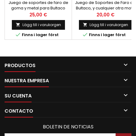
COMPLETOS
Juego de soportes de faro de
Juego de Soportes de Faro de
goma y metal para Bultaco
Bultaco, y cualquier otra moto
Metralla GT y GTS. Precio por
con barras de horquilla de
Pris
Pris
25,00 €
20,00 €
pareja
diametro 38 mm.
Lägg till i varukorgen
Lägg till i varukorgen




Finns i lager först
Finns i lager först

PRODUCTOS

NUESTRA EMPRESA

SU CUENTA

CONTACTO
BOLETIN DE NOTICIAS