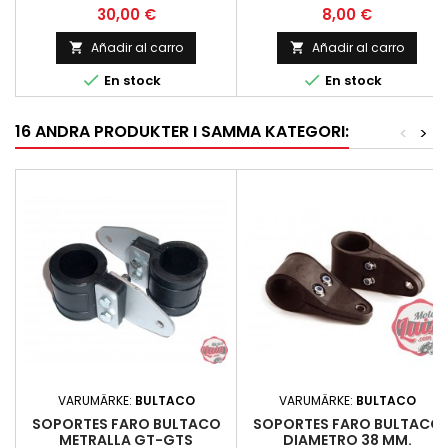
Bultaco Streaker Blanca y
Precio
Precio
30,00 €
8,00 €
otras. Nue
Añadir al carro
Añadir al carro




En stock
En stock
16 ANDRA PRODUKTER I SAMMA KATEGORI:
<
>
VARUMÄRKE:
BULTACO
VARUMÄRKE:
BULTACO
SOPORTES FARO BULTACO
SOPORTES FARO BULTACO
METRALLA GT-GTS
DIAMETRO 38 MM.