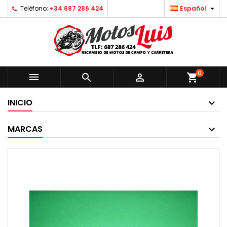

Teléfono:
+34 687 286 424
Español
0



shopping_cart
INICIO
MARCAS