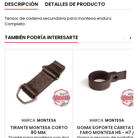
DESCRIPCIÓN
DETALLES DE PRODUCTO
Tensor de cadena secundaria para montesa enduro.
Completo
TAMBIÉN PODRÍA INTERESARTE
<
>
MARCA:
MONTESA
MARCA:
MONTESA
TIRANTE MONTESA CORTO
GOMA SOPORTE CARETA DE
80 MM.
FARO MONTESA H6 - H7 /
COTA
Tirante para montesa con dos
Goma sujeccion de portafaro,