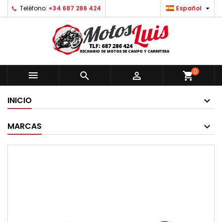

Teléfono:
+34 687 286 424
Español
0



shopping_cart
INICIO
MARCAS