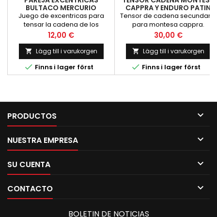
PAREJA EXCENTRICAS
TENSOR CADENA MONTESA
BULTACO MERCURIO
CAPPRA Y ENDURO PATIN
Juego de excentricas para
Tensor de cadena secundaria
tensar la cadena de los
para montesa cappra.
modelos de carretera de
Completo
Pris
Pris
12,00 €
30,00 €
Bultaco tipo Mercurio,
Lägg till i varukorgen
Lägg till i varukorgen




Finns i lager först
Finns i lager först

PRODUCTOS

NUESTRA EMPRESA

SU CUENTA

CONTACTO
BOLETIN DE NOTICIAS