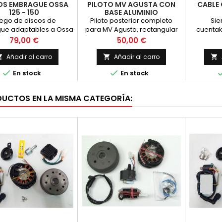
OS EMBRAGUE OSSA
PILOTO MV AGUSTA CON
CABLE
125 - 150
BASE ALUMINIO
ego de discos de
Piloto posterior completo
Sie
ue adaptables a Ossa
para MV Agusta, rectangular
cuentak
150 (motores antiguos)
con base de aluminio valido
Agusta, 
Precio
Precio
79,00 €
50,00 €
para la mayoria de los
originale
modelos de 4 tiempos.
mismo
Añadir al carro
Añadir al carro





En stock
En stock
DUCTOS EN LA MISMA CATEGORÍA: