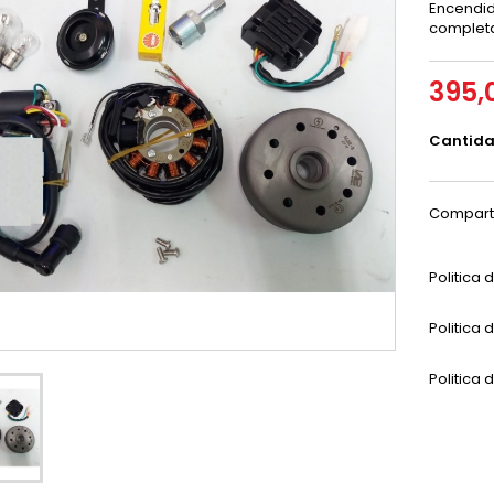
Encendid
completa
395,
Cantid
Compart
Politica
Politica 
Politica