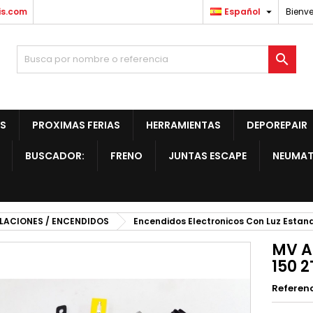

is.com
Español
Bienve

S
PROXIMAS FERIAS
HERRAMIENTAS
DEPOREPAIR
BUSCADOR:
FRENO
JUNTAS ESCAPE
NEUMAT
ALACIONES / ENCENDIDOS
Encendidos Electronicos Con Luz Estan
MV A
150 2
Referen