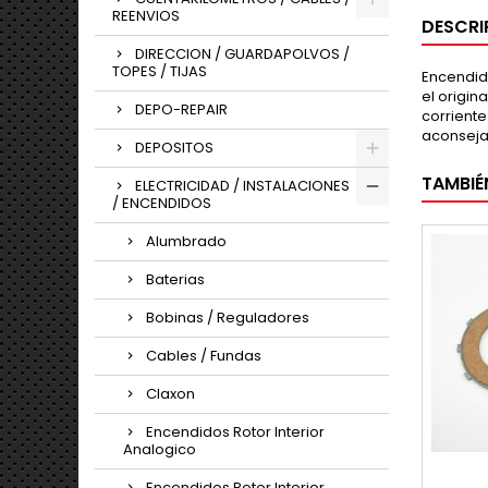
REENVIOS
DESCRI
DIRECCION / GUARDAPOLVOS /
TOPES / TIJAS
Encendido
el origin
DEPO-REPAIR
corriente
aconseja
DEPOSITOS
TAMBIÉ
ELECTRICIDAD / INSTALACIONES
/ ENCENDIDOS
Alumbrado
Baterias
Bobinas / Reguladores
Cables / Fundas
Claxon
Encendidos Rotor Interior
Analogico
Encendidos Rotor Interior