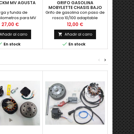
 CKM MV AGUSTA
GRIFO GASOLINA
JUEGO PU
MOBYLETTE CHASIS BAJO
CLAS
10/100
rga y funda de
Grifo de gasolina con paso de
Juego de p
ilometros para MV
rosca 10/100 adaptable
Emeuve de
valida para relojes
Mobylette con chasis tipo AV.
en color NE
Precio
Precio
P
27,00 €
12,00 €
s, con las roscas del
Nuevo
22 para el 
 diametro. NUEVA
para el
Añadir al carro
Añadir al carro
Añ





En stock
En stock
<
>