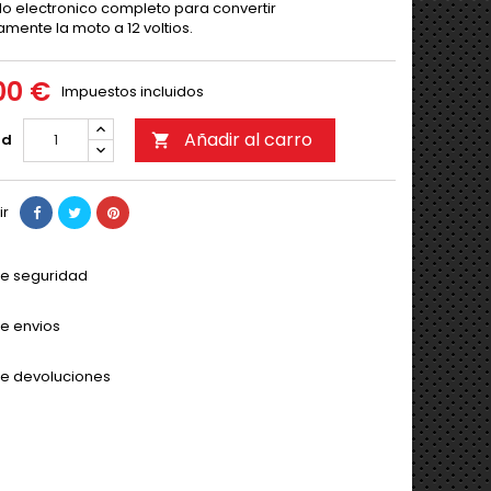
o electronico completo para convertir
mente la moto a 12 voltios.
00 €
Impuestos incluidos
Añadir al carro
ad

ir
 de seguridad
de envios
 de devoluciones