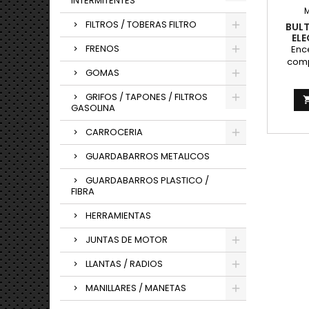
INTERMITENTES
FILTROS / TOBERAS FILTRO
BUL
EL
FRENOS
GRU
Enc
comp
GOMAS
comple
volt
GRIFOS / TAPONES / FILTROS
Bult
GASOLINA
gruesa
cambios
CARROCERIA
que l
NUEVO 
GUARDABARROS METALICOS
se
instr
GUARDABARROS PLASTICO /
esqu
FIBRA
cables
HERRAMIENTAS
JUNTAS DE MOTOR
LLANTAS / RADIOS
MANILLARES / MANETAS