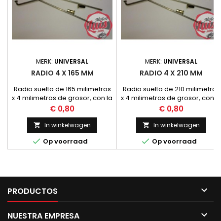
MERK:
UNIVERSAL
MERK:
UNIVERSAL
RADIO 4 X 165 MM
RADIO 4 X 210 MM
Radio suelto de 165 milimetros
Radio suelto de 210 milimetros
x 4 milimetros de grosor, con la
x 4 milimetros de grosor, con l
cabecilla a 90 grados
cabecilla a 90 grados
Prijs
Prijs
€ 0,80
€ 0,80
In winkelwagen
In winkelwagen




Op voorraad
Op voorraad

PRODUCTOS

NUESTRA EMPRESA