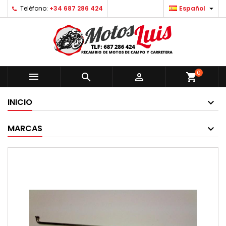

Teléfono:
+34 687 286 424
Español
0



shopping_cart
INICIO
MARCAS